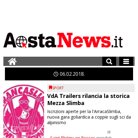
06
02
2018
SPORT
VdA Trailers rilancia la storica
Mezza Slimba
Iscrizioni aperte per la l'ArracaSlimba,
nuova gara goliardica a coppie sugli sci da
alpinismo
di
Saint-Rhémy-en-Bosses
rprodoti