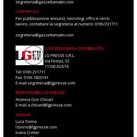
segreteria@gazzettamatin.com
CONTATTACI
Per pubblicazione annunci, necrologi, offro e cerco
lavoro, contattare la segreteria al numero: 0165/231711
segreteria@gazzettamatin.com
CONCESSIONARIA DI PUBBLICITÀ
LG PRESSE S.R.L.
via Festaz, 52
11100 AOSTA
Tel: 0165.231711
Fax: 0165.1820141
E-mail
segreteria@lgpresse.com
RESPONSABILE DI AGENZIA
Arianna Gori Chisari
E-mail
a.chisari@lgpresse.com
Account
Luca Torino
l.torino@lgpresse.com
Ivana Cretier