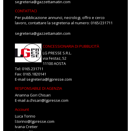
segreteria@gazzettamatin.com
CONTATTACI
Per pubblicazione annunci, necrologi, offro e cerco
lavoro, contattare la segreteria al numero: 0165/231711
segreteria@gazzettamatin.com
CONCESSIONARIA DI PUBBLICITÀ
LG PRESSE S.R.L.
via Festaz, 52
11100 AOSTA
Tel: 0165.231711
Fax: 0165.1820141
E-mail
segreteria@lgpresse.com
RESPONSABILE DI AGENZIA
Arianna Gori Chisari
E-mail
a.chisari@lgpresse.com
Account
Luca Torino
l.torino@lgpresse.com
Ivana Cretier