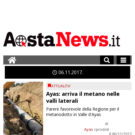
06
11
2017
ATTUALITA'
Ayas: arriva il metano nelle
valli laterali
Parere favorevole della Regione per il
metanodotto in Valle d'Ayas
di
Ayas
rprodoti
il 06/11/2017