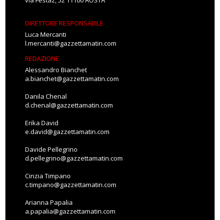
via Festaz, 52 11100 AOSTA
DIRETTORE RESPONSABILE
Luca Mercanti
l.mercanti@gazzettamatin.com
REDAZIONE
Alessandro Bianchet
a.bianchet@gazzettamatin.com
Danila Chenal
d.chenal@gazzettamatin.com
Erika David
e.david@gazzettamatin.com
Davide Pellegrino
d.pellegrino@gazzettamatin.com
Cinzia Timpano
c.timpano@gazzettamatin.com
Arianna Papalia
a.papalia@gazzettamatin.com