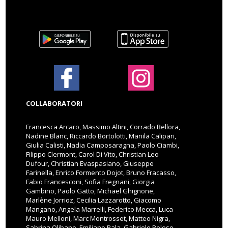
COLLABORATORI
Francesca Arcaro, Massimo Altini, Corrado Bellora,
Nadine Blanc, Riccardo Bortolotti, Manila Calipari,
Giulia Calisti, Nadia Camposaragna, Paolo Ciambi,
Filippo Clermont, Carol Di Vito, Christian Leo
Dufour, Christian Evaspasiano, Giuseppe
Farinella, Enrico Formento Dojot, Bruno Fracasso,
Fabio Francesconi, Sofia Fregnani, Giorgia
Gambino, Paolo Gatto, Michael Ghignone,
Marlène Jorrioz, Cecilia Lazzarotto, Giacomo
Mangano, Angela Marrelli, Federico Mecca, Luca
Mauro Melloni, Marc Montrosset, Matteo Nigra,
Sabrina Olibano, Emiliano Pala, Gabriele Peloso,