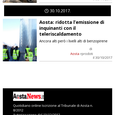
30
10
2017
Aosta: ridotta l’emissione di
inquinanti con il
teleriscaldamento
Ancora alti però i livelli alti di benzopirene
di
Aosta
rprodoti
il 30/10/2017
Quotidiano online Iscrizione al Tribunale di Aosta n.
8/2012
Autorizzazione del 13/12/2012