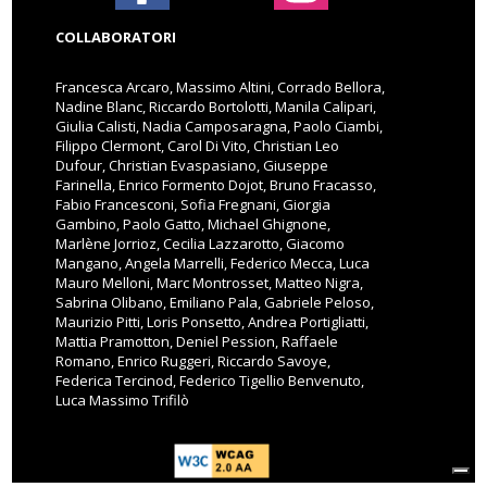
COLLABORATORI
Francesca Arcaro, Massimo Altini, Corrado Bellora,
Nadine Blanc, Riccardo Bortolotti, Manila Calipari,
Giulia Calisti, Nadia Camposaragna, Paolo Ciambi,
Filippo Clermont, Carol Di Vito, Christian Leo
Dufour, Christian Evaspasiano, Giuseppe
Farinella, Enrico Formento Dojot, Bruno Fracasso,
Fabio Francesconi, Sofia Fregnani, Giorgia
Gambino, Paolo Gatto, Michael Ghignone,
Marlène Jorrioz, Cecilia Lazzarotto, Giacomo
Mangano, Angela Marrelli, Federico Mecca, Luca
Mauro Melloni, Marc Montrosset, Matteo Nigra,
Sabrina Olibano, Emiliano Pala, Gabriele Peloso,
Maurizio Pitti, Loris Ponsetto, Andrea Portigliatti,
Mattia Pramotton, Deniel Pession, Raffaele
Romano, Enrico Ruggeri, Riccardo Savoye,
Federica Tercinod, Federico Tigellio Benvenuto,
Luca Massimo Trifilò