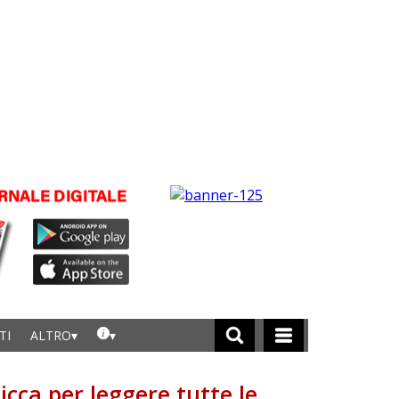
TI
ALTRO
licca per leggere tutte le