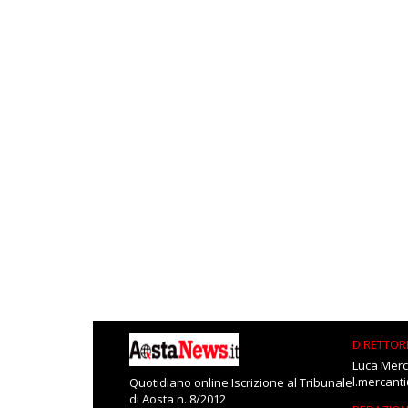
DIRETTOR
Luca Merc
l.mercant
Quotidiano online Iscrizione al Tribunale
di Aosta n. 8/2012