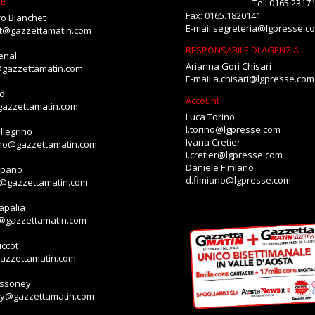
NE
Tel: 0165.2317
Fax: 0165.1820141
o Bianchet
E-mail
segreteria@lgpresse.c
et@gazzettamatin.com
RESPONSABILE DI AGENZIA
enal
Arianna Gori Chisari
@gazzettamatin.com
E-mail
a.chisari@lgpresse.com
id
Account
gazzettamatin.com
Luca Torino
l.torino@lgpresse.com
llegrino
Ivana Cretier
ino@gazzettamatin.com
i.cretier@lgpresse.com
Daniele Fimiano
mpano
d.fimiano@lgpresse.com
o@gazzettamatin.com
apalia
a@gazzettamatin.com
ccot
gazzettamatin.com
assoney
ey@gazzettamatin.com