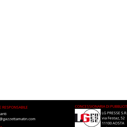
CONCESSIONARIA DI PUBBLICI
E RESPONSABILE
LG PRESSE S.R.
anti
via Festaz, 52
i@gazzettamatin.com
11100 AOSTA