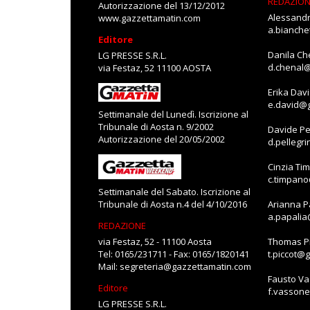
REDAZIO
Autorizzazione del 13/12/2012
Alessandr
www.gazzettamatin.com
a.bianch
Editore
Danila Ch
LG PRESSE S.R.L.
d.chenal
via Festaz, 52 11100 AOSTA
Erika Dav
e.david@
Settimanale del Lunedì. Iscrizione al
Tribunale di Aosta n. 9/2002
Davide Pe
Autorizzazione del 20/05/2002
d.pellegr
Cinzia Ti
c.timpan
Settimanale del Sabato. Iscrizione al
Tribunale di Aosta n.4 del 4/10/2016
Arianna P
a.papali
REDAZIONE
via Festaz, 52 - 11100 Aosta
Thomas Pi
Tel: 0165/231711 - Fax: 0165/1820141
t.piccot@
Mail:
segreteria@gazzettamatin.com
Fausto V
Editore
f.vasson
LG PRESSE S.R.L.