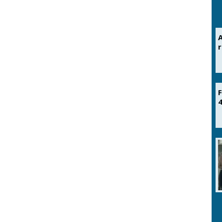
A
r
F
4