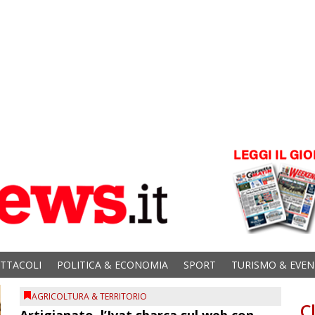
ETTACOLI
POLITICA & ECONOMIA
SPORT
TURISMO & EVEN
AGRICOLTURA & TERRITORIO
C