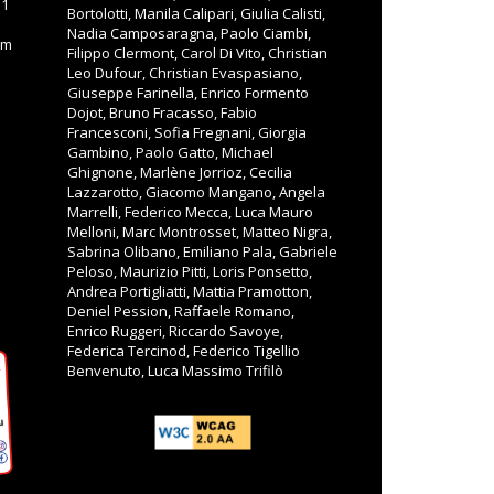
11
Bortolotti, Manila Calipari, Giulia Calisti,
Nadia Camposaragna, Paolo Ciambi,
om
Filippo Clermont, Carol Di Vito, Christian
Leo Dufour, Christian Evaspasiano,
Giuseppe Farinella, Enrico Formento
Dojot, Bruno Fracasso, Fabio
Francesconi, Sofia Fregnani, Giorgia
Gambino, Paolo Gatto, Michael
Ghignone, Marlène Jorrioz, Cecilia
Lazzarotto, Giacomo Mangano, Angela
Marrelli, Federico Mecca, Luca Mauro
Melloni, Marc Montrosset, Matteo Nigra,
Sabrina Olibano, Emiliano Pala, Gabriele
Peloso, Maurizio Pitti, Loris Ponsetto,
Andrea Portigliatti, Mattia Pramotton,
Deniel Pession, Raffaele Romano,
Enrico Ruggeri, Riccardo Savoye,
Federica Tercinod, Federico Tigellio
Benvenuto, Luca Massimo Trifilò