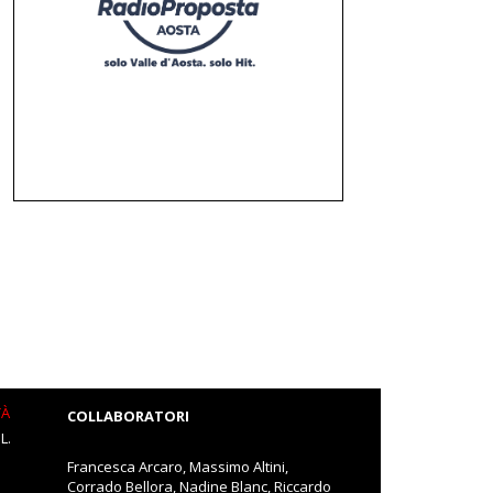
TÀ
COLLABORATORI
L.
Francesca Arcaro, Massimo Altini,
Corrado Bellora, Nadine Blanc, Riccardo