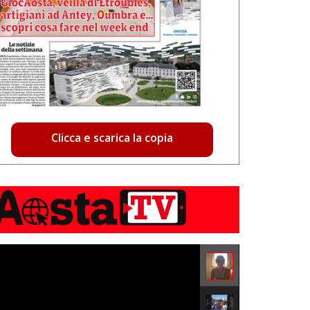
Clicca e scarica la copia