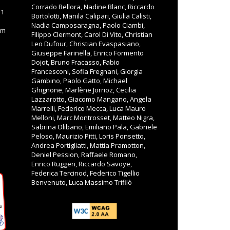
Corrado Bellora, Nadine Blanc, Riccardo
11
Bortolotti, Manila Calipari, Giulia Calisti,
Nadia Camposaragna, Paolo Ciambi,
om
Filippo Clermont, Carol Di Vito, Christian
Leo Dufour, Christian Evaspasiano,
Giuseppe Farinella, Enrico Formento
Dojot, Bruno Fracasso, Fabio
Francesconi, Sofia Fregnani, Giorgia
Gambino, Paolo Gatto, Michael
Ghignone, Marlène Jorrioz, Cecilia
Lazzarotto, Giacomo Mangano, Angela
Marrelli, Federico Mecca, Luca Mauro
Melloni, Marc Montrosset, Matteo Nigra,
Sabrina Olibano, Emiliano Pala, Gabriele
Peloso, Maurizio Pitti, Loris Ponsetto,
Andrea Portigliatti, Mattia Pramotton,
Deniel Pession, Raffaele Romano,
Enrico Ruggeri, Riccardo Savoye,
Federica Tercinod, Federico Tigellio
Benvenuto, Luca Massimo Trifilò