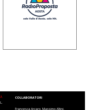
TÀ
COLLABORATORI
L.
Francesca Arcaro, Massimo Altini,