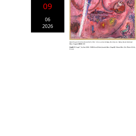
09
06
2026