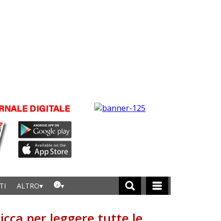
TI
ALTRO
licca per leggere tutte le