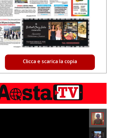
Clicca e scarica la copia