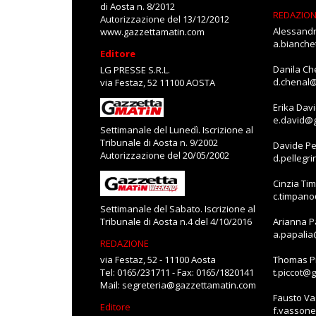
di Aosta n. 8/2012
REDAZIO
Autorizzazione del 13/12/2012
Alessandr
www.gazzettamatin.com
a.bianch
Editore
Danila Ch
LG PRESSE S.R.L.
d.chenal
via Festaz, 52 11100 AOSTA
Erika Dav
e.david@
Settimanale del Lunedì. Iscrizione al
Tribunale di Aosta n. 9/2002
Davide Pe
Autorizzazione del 20/05/2002
d.pellegr
Cinzia Ti
c.timpan
Settimanale del Sabato. Iscrizione al
Tribunale di Aosta n.4 del 4/10/2016
Arianna P
a.papali
REDAZIONE
via Festaz, 52 - 11100 Aosta
Thomas Pi
Tel: 0165/231711 - Fax: 0165/1820141
t.piccot@
Mail:
segreteria@gazzettamatin.com
Fausto V
Editore
f.vasson