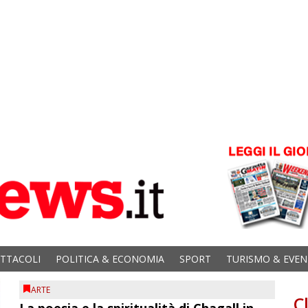
ETTACOLI
POLITICA & ECONOMIA
SPORT
TURISMO & EVEN
ARTE
C