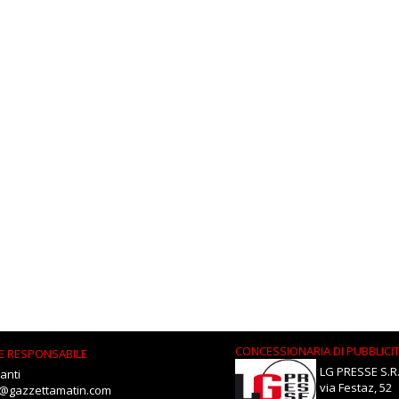
CONCESSIONARIA DI PUBBLICI
E RESPONSABILE
LG PRESSE S.R.
anti
via Festaz, 52
i@gazzettamatin.com