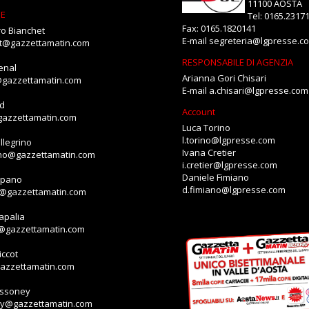
11100 AOSTA
NE
Tel: 0165.2317
Fax: 0165.1820141
o Bianchet
E-mail
segreteria@lgpresse.c
et@gazzettamatin.com
RESPONSABILE DI AGENZIA
enal
Arianna Gori Chisari
@gazzettamatin.com
E-mail
a.chisari@lgpresse.com
id
Account
gazzettamatin.com
Luca Torino
l.torino@lgpresse.com
llegrino
Ivana Cretier
ino@gazzettamatin.com
i.cretier@lgpresse.com
Daniele Fimiano
mpano
d.fimiano@lgpresse.com
o@gazzettamatin.com
apalia
a@gazzettamatin.com
ccot
gazzettamatin.com
assoney
ey@gazzettamatin.com