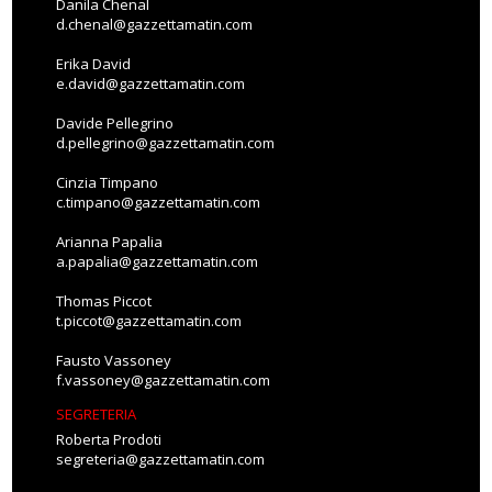
Danila Chenal
d.chenal@gazzettamatin.com
Erika David
e.david@gazzettamatin.com
Davide Pellegrino
d.pellegrino@gazzettamatin.com
Cinzia Timpano
c.timpano@gazzettamatin.com
Arianna Papalia
a.papalia@gazzettamatin.com
Thomas Piccot
t.piccot@gazzettamatin.com
Fausto Vassoney
f.vassoney@gazzettamatin.com
SEGRETERIA
Roberta Prodoti
segreteria@gazzettamatin.com