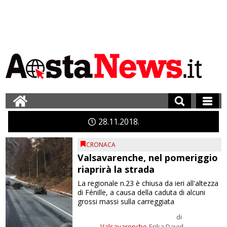
28
11
2018
CRONACA
Valsavarenche, nel pomeriggio
riaprirà la strada
La regionale n.23 è chiusa da ieri all'altezza
di Fénille, a causa della caduta di alcuni
grossi massi sulla carreggiata
di
Valsavarenche
Erika David