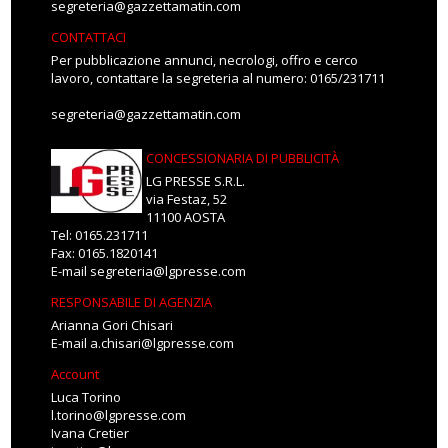
segreteria@gazzettamatin.com
CONTATTACI
Per pubblicazione annunci, necrologi, offro e cerco
lavoro, contattare la segreteria al numero: 0165/231711
segreteria@gazzettamatin.com
CONCESSIONARIA DI PUBBLICITÀ
LG PRESSE S.R.L.
via Festaz, 52
11100 AOSTA
Tel: 0165.231711
Fax: 0165.1820141
E-mail
segreteria@lgpresse.com
RESPONSABILE DI AGENZIA
Arianna Gori Chisari
E-mail
a.chisari@lgpresse.com
Account
Luca Torino
l.torino@lgpresse.com
Ivana Cretier