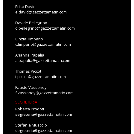
Erika David
e.david@gazzettamatin.com
Davide Pellegrino
d.pellegrino@gazzettamatin.com
Cinzia Timpano
c.timpano@gazzettamatin.com
Arianna Papalia
a.papalia@gazzettamatin.com
Thomas Piccot
t.piccot@gazzettamatin.com
Fausto Vassoney
f.vassoney@gazzettamatin.com
SEGRETERIA
Roberta Prodoti
segreteria@gazzettamatin.com
Stefania Muscolo
segreteria@gazzettamatin.com