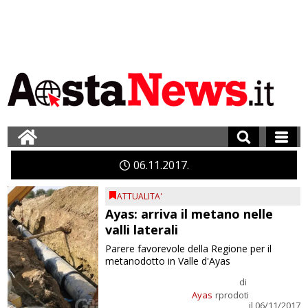
06
11
2017
ATTUALITA'
Ayas: arriva il metano nelle
valli laterali
Parere favorevole della Regione per il
metanodotto in Valle d'Ayas
di
Ayas
rprodoti
il 06/11/2017