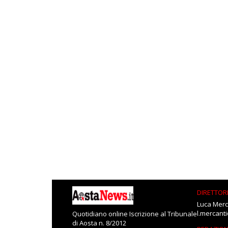
DIRETTOR
Luca Merc
l.mercant
Quotidiano online Iscrizione al Tribunale
di Aosta n. 8/2012