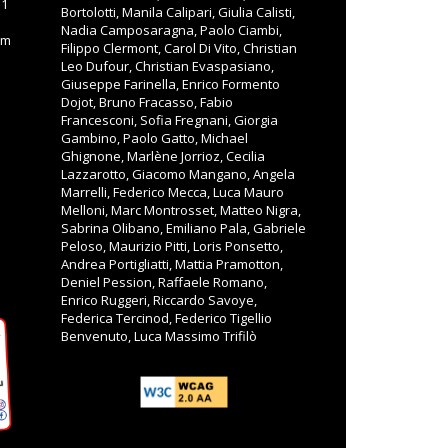
11
Bortolotti, Manila Calipari, Giulia Calisti,
Nadia Camposaragna, Paolo Ciambi,
om
Filippo Clermont, Carol Di Vito, Christian
Leo Dufour, Christian Evaspasiano,
Giuseppe Farinella, Enrico Formento
Dojot, Bruno Fracasso, Fabio
Francesconi, Sofia Fregnani, Giorgia
Gambino, Paolo Gatto, Michael
Ghignone, Marlène Jorrioz, Cecilia
Lazzarotto, Giacomo Mangano, Angela
Marrelli, Federico Mecca, Luca Mauro
Melloni, Marc Montrosset, Matteo Nigra,
Sabrina Olibano, Emiliano Pala, Gabriele
Peloso, Maurizio Pitti, Loris Ponsetto,
Andrea Portigliatti, Mattia Pramotton,
Deniel Pession, Raffaele Romano,
Enrico Ruggeri, Riccardo Savoye,
Federica Tercinod, Federico Tigellio
Benvenuto, Luca Massimo Trifilò