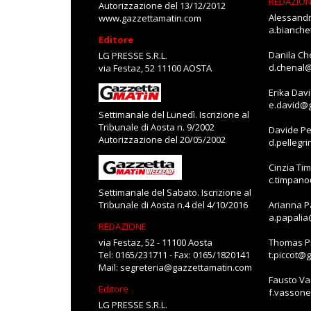
REDAZIO
Autorizzazione del 13/12/2012
Alessandr
www.gazzettamatin.com
a.bianch
Editore
Danila Ch
LG PRESSE S.R.L.
d.chenal
via Festaz, 52 11100 AOSTA
Erika Dav
e.david@
Settimanale del Lunedì. Iscrizione al
Tribunale di Aosta n. 9/2002
Davide Pe
Autorizzazione del 20/05/2002
d.pellegr
Cinzia Ti
c.timpan
Settimanale del Sabato. Iscrizione al
Tribunale di Aosta n.4 del 4/10/2016
Arianna P
a.papali
REDAZIONE
via Festaz, 52 - 11100 Aosta
Thomas Pi
Tel: 0165/231711 - Fax: 0165/1820141
t.piccot@
Mail:
segreteria@gazzettamatin.com
Fausto V
Editore
f.vasson
LG PRESSE S.R.L.