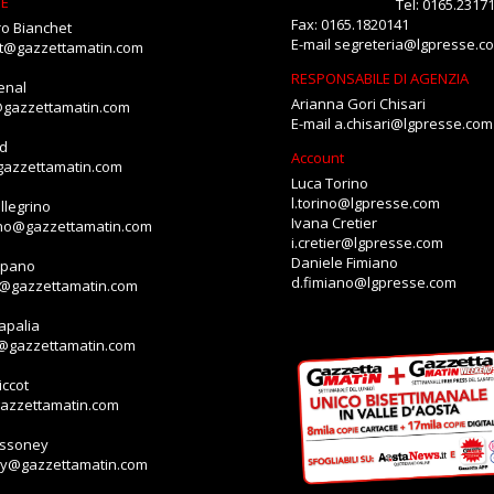
NE
Tel: 0165.2317
Fax: 0165.1820141
o Bianchet
E-mail
segreteria@lgpresse.c
et@gazzettamatin.com
RESPONSABILE DI AGENZIA
enal
Arianna Gori Chisari
@gazzettamatin.com
E-mail
a.chisari@lgpresse.com
id
Account
gazzettamatin.com
Luca Torino
l.torino@lgpresse.com
llegrino
Ivana Cretier
ino@gazzettamatin.com
i.cretier@lgpresse.com
Daniele Fimiano
mpano
d.fimiano@lgpresse.com
o@gazzettamatin.com
apalia
a@gazzettamatin.com
ccot
gazzettamatin.com
assoney
ey@gazzettamatin.com