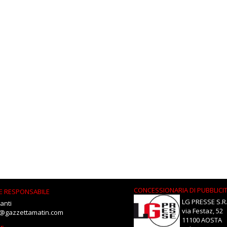
CONCESSIONARIA DI PUBBLICI
E RESPONSABILE
LG PRESSE S.R.
anti
via Festaz, 52
i@gazzettamatin.com
11100 AOSTA