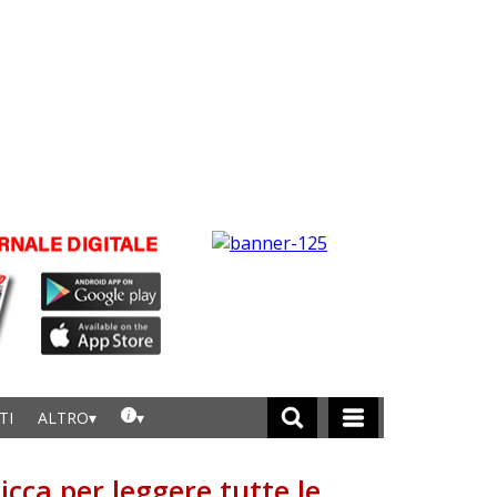
TI
ALTRO
licca per leggere tutte le