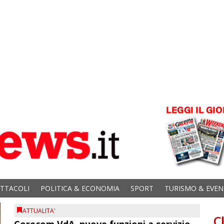
ETTACOLI
POLITICA & ECONOMIA
SPORT
TURISMO & EVEN
ATTUALITA'
C