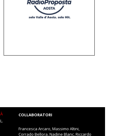
TÀ
COLLABORATORI
L.
Francesca Arcaro, Massimo Altini,
Corrado Bellora, Nadine Blanc, Riccardo