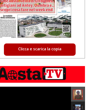
Clicca e scarica la copia