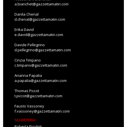
a.bianchet@gazzettamatin.com
Danila Chenal
d.chenal@gazzettamatin.com
Erika David
e.david@gazzettamatin.com
Davide Pellegrino
d.pellegrino@gazzettamatin.com
Cinzia Timpano
c.timpano@gazzettamatin.com
Arianna Papalia
a.papalia@gazzettamatin.com
Thomas Piccot
t.piccot@gazzettamatin.com
Fausto Vassoney
f.vassoney@gazzettamatin.com
SEGRETERIA
Roberta Prodoti