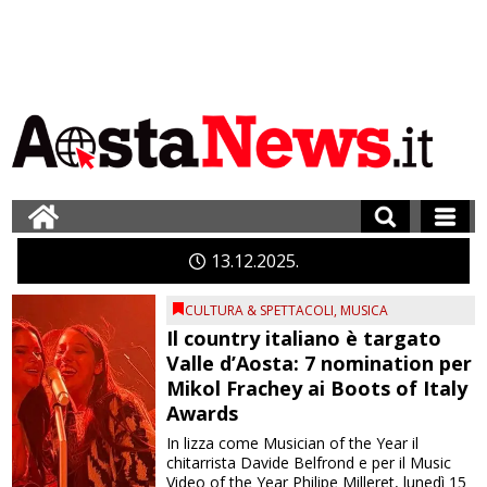
13
12
2025
CULTURA & SPETTACOLI
,
MUSICA
Il country italiano è targato
Valle d’Aosta: 7 nomination per
Mikol Frachey ai Boots of Italy
Awards
In lizza come Musician of the Year il
chitarrista Davide Belfrond e per il Music
Video of the Year Philipe Milleret, lunedì 15