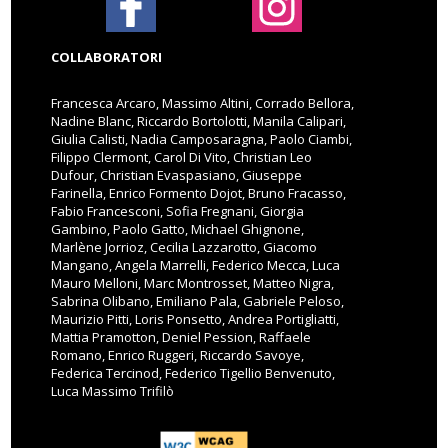
COLLABORATORI
Francesca Arcaro, Massimo Altini, Corrado Bellora,
Nadine Blanc, Riccardo Bortolotti, Manila Calipari,
Giulia Calisti, Nadia Camposaragna, Paolo Ciambi,
Filippo Clermont, Carol Di Vito, Christian Leo
Dufour, Christian Evaspasiano, Giuseppe
Farinella, Enrico Formento Dojot, Bruno Fracasso,
Fabio Francesconi, Sofia Fregnani, Giorgia
Gambino, Paolo Gatto, Michael Ghignone,
Marlène Jorrioz, Cecilia Lazzarotto, Giacomo
Mangano, Angela Marrelli, Federico Mecca, Luca
Mauro Melloni, Marc Montrosset, Matteo Nigra,
Sabrina Olibano, Emiliano Pala, Gabriele Peloso,
Maurizio Pitti, Loris Ponsetto, Andrea Portigliatti,
Mattia Pramotton, Deniel Pession, Raffaele
Romano, Enrico Ruggeri, Riccardo Savoye,
Federica Tercinod, Federico Tigellio Benvenuto,
Luca Massimo Trifilò