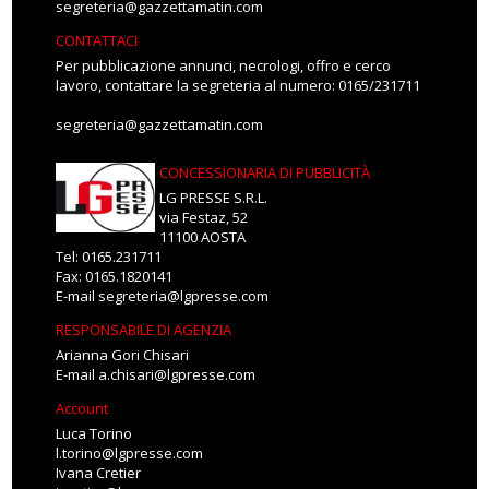
segreteria@gazzettamatin.com
CONTATTACI
Per pubblicazione annunci, necrologi, offro e cerco
lavoro, contattare la segreteria al numero: 0165/231711
segreteria@gazzettamatin.com
CONCESSIONARIA DI PUBBLICITÀ
LG PRESSE S.R.L.
via Festaz, 52
11100 AOSTA
Tel: 0165.231711
Fax: 0165.1820141
E-mail
segreteria@lgpresse.com
RESPONSABILE DI AGENZIA
Arianna Gori Chisari
E-mail
a.chisari@lgpresse.com
Account
Luca Torino
l.torino@lgpresse.com
Ivana Cretier