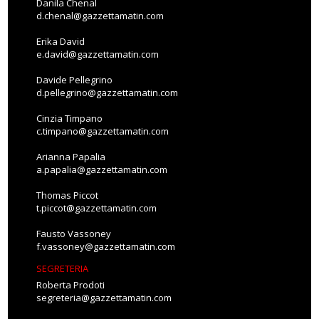
Danila Chenal
d.chenal@gazzettamatin.com
Erika David
e.david@gazzettamatin.com
Davide Pellegrino
d.pellegrino@gazzettamatin.com
Cinzia Timpano
c.timpano@gazzettamatin.com
Arianna Papalia
a.papalia@gazzettamatin.com
Thomas Piccot
t.piccot@gazzettamatin.com
Fausto Vassoney
f.vassoney@gazzettamatin.com
SEGRETERIA
Roberta Prodoti
segreteria@gazzettamatin.com