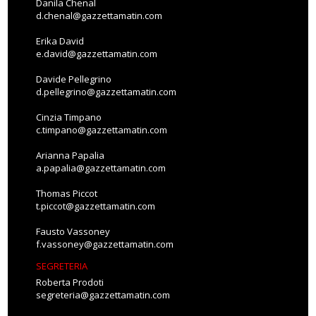
Danila Chenal
d.chenal@gazzettamatin.com
Erika David
e.david@gazzettamatin.com
Davide Pellegrino
d.pellegrino@gazzettamatin.com
Cinzia Timpano
c.timpano@gazzettamatin.com
Arianna Papalia
a.papalia@gazzettamatin.com
Thomas Piccot
t.piccot@gazzettamatin.com
Fausto Vassoney
f.vassoney@gazzettamatin.com
SEGRETERIA
Roberta Prodoti
segreteria@gazzettamatin.com