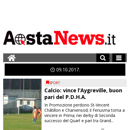
09
10
2017
SPORT
Calcio: vince l’Aygreville, buon
pari del P.D.H.A.
In Promozione perdono St-Vincent
Châtillon e Charvensod; il Fenusma torna a
vincere in Prima; nei derby di Seconda
successo del Quart e pari tra Grand...
di