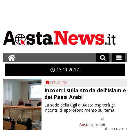
13
11
2017
ATTUALITA'
Incontri sulla storia dell’Islam e
dei Paesi Arabi
La sede della Cgil di Aosta ospiterà gli
incontri di approfondimento sul tema
di
Aosta
rprodoti
il 13/11/2017