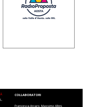
TÀ
COLLABORATORI
L.
Francesca Arcaro, Massimo Altini,