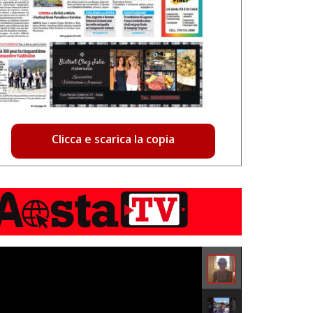
Clicca e scarica la copia