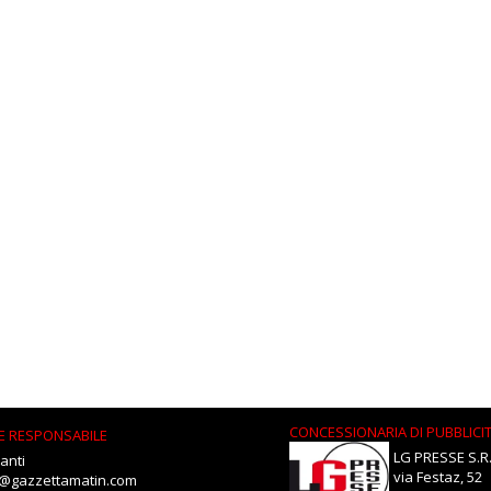
CONCESSIONARIA DI PUBBLICI
E RESPONSABILE
LG PRESSE S.R.
anti
via Festaz, 52
i@gazzettamatin.com