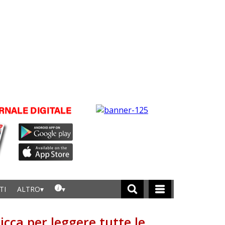
TI
ALTRO
licca per leggere tutte le