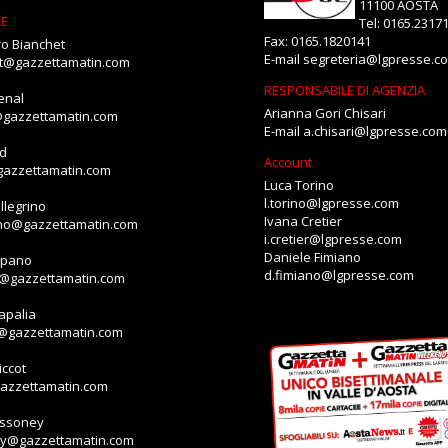
11100 AOSTA
NE
Tel: 0165.2317
Fax: 0165.1820141
o Bianchet
E-mail
segreteria@lgpresse.c
et@gazzettamatin.com
RESPONSABILE DI AGENZIA
enal
Arianna Gori Chisari
@gazzettamatin.com
E-mail
a.chisari@lgpresse.com
id
Account
gazzettamatin.com
Luca Torino
l.torino@lgpresse.com
llegrino
Ivana Cretier
ino@gazzettamatin.com
i.cretier@lgpresse.com
Daniele Fimiano
mpano
d.fimiano@lgpresse.com
o@gazzettamatin.com
apalia
a@gazzettamatin.com
ccot
gazzettamatin.com
assoney
ey@gazzettamatin.com