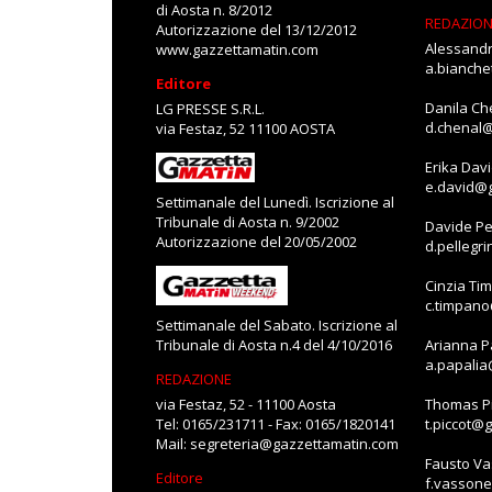
di Aosta n. 8/2012
REDAZIO
Autorizzazione del 13/12/2012
Alessandr
www.gazzettamatin.com
a.bianch
Editore
Danila Ch
LG PRESSE S.R.L.
d.chenal
via Festaz, 52 11100 AOSTA
Erika Dav
e.david@
Settimanale del Lunedì. Iscrizione al
Tribunale di Aosta n. 9/2002
Davide Pe
Autorizzazione del 20/05/2002
d.pellegr
Cinzia Ti
c.timpan
Settimanale del Sabato. Iscrizione al
Tribunale di Aosta n.4 del 4/10/2016
Arianna P
a.papali
REDAZIONE
via Festaz, 52 - 11100 Aosta
Thomas Pi
Tel: 0165/231711 - Fax: 0165/1820141
t.piccot@
Mail:
segreteria@gazzettamatin.com
Fausto V
Editore
f.vasson