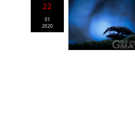
22
01
2020