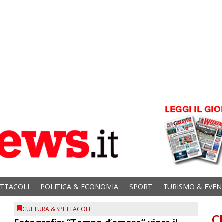
ETTACOLI
POLITICA & ECONOMIA
SPORT
TURISMO & EVEN
CULTURA & SPETTACOLI
C