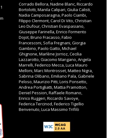
Corrado Bellora, Nadine Blanc, Riccardo
11
Bortolotti, Manila Calipari, Giulia Calisti,
Nadia Camposaragna, Paolo Ciambi,
om
Filippo Clermont, Carol Di Vito, Christian
Leo Dufour, Christian Evaspasiano,
Giuseppe Farinella, Enrico Formento
Dojot, Bruno Fracasso, Fabio
Francesconi, Sofia Fregnani, Giorgia
Gambino, Paolo Gatto, Michael
Ghignone, Marlène Jorrioz, Cecilia
Lazzarotto, Giacomo Mangano, Angela
Marrelli, Federico Mecca, Luca Mauro
Melloni, Marc Montrosset, Matteo Nigra,
Sabrina Olibano, Emiliano Pala, Gabriele
Peloso, Maurizio Pitti, Loris Ponsetto,
Andrea Portigliatti, Mattia Pramotton,
Deniel Pession, Raffaele Romano,
Enrico Ruggeri, Riccardo Savoye,
Federica Tercinod, Federico Tigellio
Benvenuto, Luca Massimo Trifilò