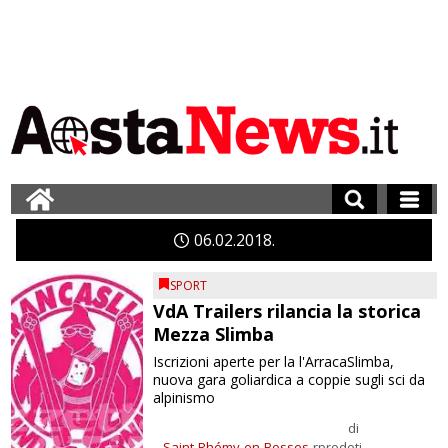
06
02
2018
SPORT
VdA Trailers rilancia la storica
Mezza Slimba
Iscrizioni aperte per la l'ArracaSlimba,
nuova gara goliardica a coppie sugli sci da
alpinismo
di
Saint-Rhémy-en-Bosses
rprodoti