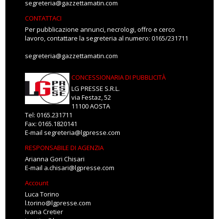
segreteria@gazzettamatin.com
CONTATTACI
Per pubblicazione annunci, necrologi, offro e cerco
lavoro, contattare la segreteria al numero: 0165/231711
segreteria@gazzettamatin.com
CONCESSIONARIA DI PUBBLICITÀ
LG PRESSE S.R.L.
via Festaz, 52
11100 AOSTA
Tel: 0165.231711
Fax: 0165.1820141
E-mail
segreteria@lgpresse.com
RESPONSABILE DI AGENZIA
Arianna Gori Chisari
E-mail
a.chisari@lgpresse.com
Account
Luca Torino
l.torino@lgpresse.com
Ivana Cretier