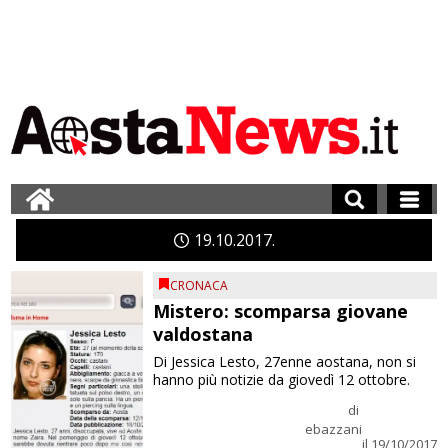
19
10
2017
CRONACA
Mistero: scomparsa giovane
valdostana
Di Jessica Lesto, 27enne aostana, non si
hanno più notizie da giovedì 12 ottobre.
di
ebazzani
il 19/10/2017