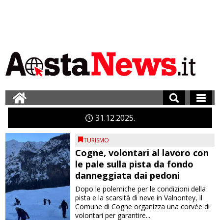
31
12
2025
TURISMO
Cogne, volontari al lavoro con
le pale sulla pista da fondo
danneggiata dai pedoni
Dopo le polemiche per le condizioni della
pista e la scarsità di neve in Valnontey, il
Comune di Cogne organizza una corvée di
volontari per garantire...