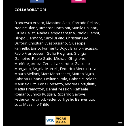
COLLABORATORI
Francesca Arcaro, Massimo Altini, Corrado Bellora,
Nadine Blanc, Riccardo Bortolotti, Manila Calipari,
Giulia Calisti, Nadia Camposaragna, Paolo Ciambi,
Filippo Clermont, Carol Di Vito, Christian Leo
Dufour, Christian Evaspasiano, Giuseppe
Farinella, Enrico Formento Dojot, Bruno Fracasso,
Fabio Francesconi, Sofia Fregnani, Giorgia
Gambino, Paolo Gatto, Michael Ghignone,
Marlène Jorrioz, Cecilia Lazzarotto, Giacomo
Mangano, Angela Marrelli, Federico Mecca, Luca
Mauro Melloni, Marc Montrosset, Matteo Nigra,
Sabrina Olibano, Emiliano Pala, Gabriele Peloso,
Maurizio Pitti, Loris Ponsetto, Andrea Portigliatti,
Mattia Pramotton, Deniel Pession, Raffaele
Romano, Enrico Ruggeri, Riccardo Savoye,
Federica Tercinod, Federico Tigellio Benvenuto,
Luca Massimo Trifilò