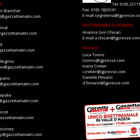
NE
Tel: 0165.2317
Fax: 0165.1820141
o Bianchet
E-mail
segreteria@lgpresse.c
et@gazzettamatin.com
RESPONSABILE DI AGENZIA
enal
Arianna Gori Chisari
@gazzettamatin.com
E-mail
a.chisari@lgpresse.com
id
Account
gazzettamatin.com
Luca Torino
l.torino@lgpresse.com
llegrino
Ivana Cretier
ino@gazzettamatin.com
i.cretier@lgpresse.com
Daniele Fimiano
mpano
d.fimiano@lgpresse.com
o@gazzettamatin.com
apalia
a@gazzettamatin.com
ccot
gazzettamatin.com
assoney
ey@gazzettamatin.com