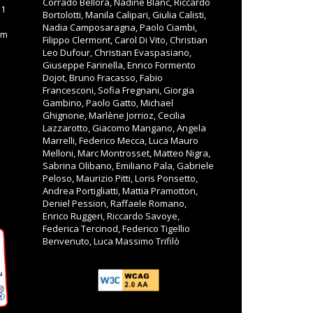
Corrado Bellora, Nadine Blanc, Riccardo
11
Bortolotti, Manila Calipari, Giulia Calisti,
Nadia Camposaragna, Paolo Ciambi,
om
Filippo Clermont, Carol Di Vito, Christian
Leo Dufour, Christian Evaspasiano,
Giuseppe Farinella, Enrico Formento
Dojot, Bruno Fracasso, Fabio
Francesconi, Sofia Fregnani, Giorgia
Gambino, Paolo Gatto, Michael
Ghignone, Marlène Jorrioz, Cecilia
Lazzarotto, Giacomo Mangano, Angela
Marrelli, Federico Mecca, Luca Mauro
Melloni, Marc Montrosset, Matteo Nigra,
Sabrina Olibano, Emiliano Pala, Gabriele
Peloso, Maurizio Pitti, Loris Ponsetto,
Andrea Portigliatti, Mattia Pramotton,
Deniel Pession, Raffaele Romano,
Enrico Ruggeri, Riccardo Savoye,
Federica Tercinod, Federico Tigellio
Benvenuto, Luca Massimo Trifilò