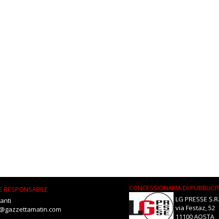
CONCESSIONARIA DI PUBBLICI
E RESPONSABILE
LG PRESSE S.R.
anti
via Festaz, 52
i@gazzettamatin.com
11100 AOSTA