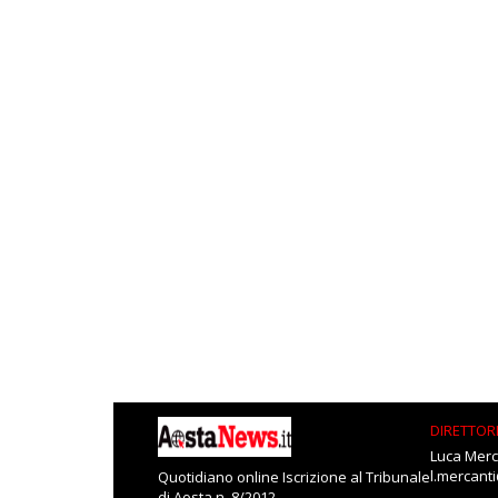
DIRETTOR
Luca Merc
l.mercant
Quotidiano online Iscrizione al Tribunale
di Aosta n. 8/2012