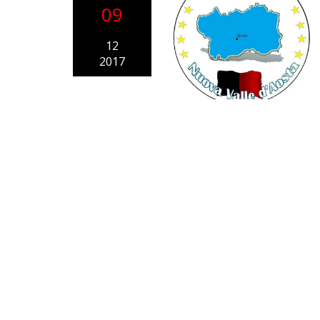
09
12
2017