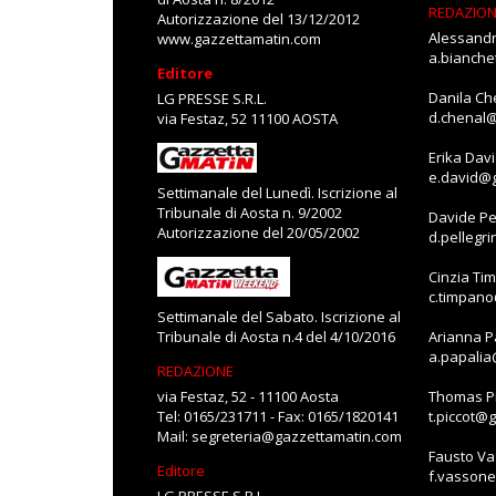
REDAZIO
Autorizzazione del 13/12/2012
Alessandr
www.gazzettamatin.com
a.bianch
Editore
Danila Ch
LG PRESSE S.R.L.
d.chenal
via Festaz, 52 11100 AOSTA
Erika Dav
e.david@
Settimanale del Lunedì. Iscrizione al
Tribunale di Aosta n. 9/2002
Davide Pe
Autorizzazione del 20/05/2002
d.pellegr
Cinzia Ti
c.timpan
Settimanale del Sabato. Iscrizione al
Tribunale di Aosta n.4 del 4/10/2016
Arianna P
a.papali
REDAZIONE
via Festaz, 52 - 11100 Aosta
Thomas Pi
Tel: 0165/231711 - Fax: 0165/1820141
t.piccot@
Mail:
segreteria@gazzettamatin.com
Fausto V
Editore
f.vasson