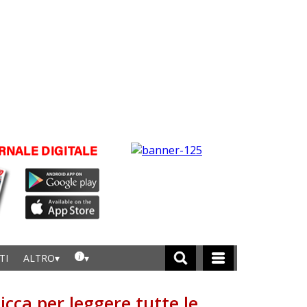
TI
ALTRO
licca per leggere tutte le