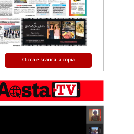
Clicca e scarica la copia