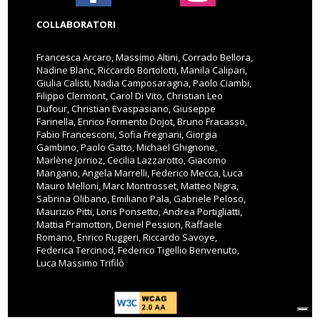
COLLABORATORI
Francesca Arcaro, Massimo Altini, Corrado Bellora,
Nadine Blanc, Riccardo Bortolotti, Manila Calipari,
Giulia Calisti, Nadia Camposaragna, Paolo Ciambi,
Filippo Clermont, Carol Di Vito, Christian Leo
Dufour, Christian Evaspasiano, Giuseppe
Farinella, Enrico Formento Dojot, Bruno Fracasso,
Fabio Francesconi, Sofia Fregnani, Giorgia
Gambino, Paolo Gatto, Michael Ghignone,
Marlène Jorrioz, Cecilia Lazzarotto, Giacomo
Mangano, Angela Marrelli, Federico Mecca, Luca
Mauro Melloni, Marc Montrosset, Matteo Nigra,
Sabrina Olibano, Emiliano Pala, Gabriele Peloso,
Maurizio Pitti, Loris Ponsetto, Andrea Portigliatti,
Mattia Pramotton, Deniel Pession, Raffaele
Romano, Enrico Ruggeri, Riccardo Savoye,
Federica Tercinod, Federico Tigellio Benvenuto,
Luca Massimo Trifilò