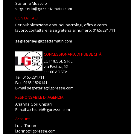
Stefania Muscolo
segreteria@gazzettamatin.com
CONTATTACI
Per pubblicazione annunci, necrologi, offro e cerco
lavoro, contattare la segreteria al numero: 0165/231711
segreteria@gazzettamatin.com
CONCESSIONARIA DI PUBBLICITÀ
LG PRESSE S.R.L.
via Festaz, 52
11100 AOSTA
Tel: 0165.231711
Fax: 0165.1820141
E-mail
segreteria@lgpresse.com
RESPONSABILE DI AGENZIA
Arianna Gori Chisari
E-mail
a.chisari@lgpresse.com
Account
Luca Torino
l.torino@lgpresse.com