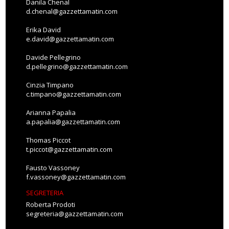
Danila Chenal
d.chenal@gazzettamatin.com
Erika David
e.david@gazzettamatin.com
Davide Pellegrino
d.pellegrino@gazzettamatin.com
Cinzia Timpano
c.timpano@gazzettamatin.com
Arianna Papalia
a.papalia@gazzettamatin.com
Thomas Piccot
t.piccot@gazzettamatin.com
Fausto Vassoney
f.vassoney@gazzettamatin.com
SEGRETERIA
Roberta Prodoti
segreteria@gazzettamatin.com