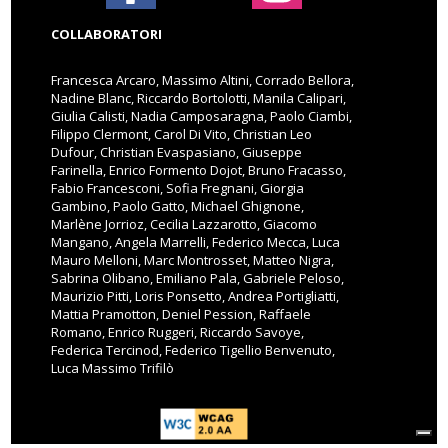
COLLABORATORI
Francesca Arcaro, Massimo Altini, Corrado Bellora,
Nadine Blanc, Riccardo Bortolotti, Manila Calipari,
Giulia Calisti, Nadia Camposaragna, Paolo Ciambi,
Filippo Clermont, Carol Di Vito, Christian Leo
Dufour, Christian Evaspasiano, Giuseppe
Farinella, Enrico Formento Dojot, Bruno Fracasso,
Fabio Francesconi, Sofia Fregnani, Giorgia
Gambino, Paolo Gatto, Michael Ghignone,
Marlène Jorrioz, Cecilia Lazzarotto, Giacomo
Mangano, Angela Marrelli, Federico Mecca, Luca
Mauro Melloni, Marc Montrosset, Matteo Nigra,
Sabrina Olibano, Emiliano Pala, Gabriele Peloso,
Maurizio Pitti, Loris Ponsetto, Andrea Portigliatti,
Mattia Pramotton, Deniel Pession, Raffaele
Romano, Enrico Ruggeri, Riccardo Savoye,
Federica Tercinod, Federico Tigellio Benvenuto,
Luca Massimo Trifilò