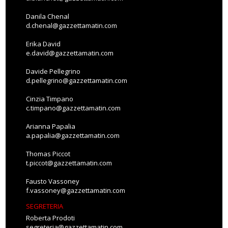
Danila Chenal
d.chenal@gazzettamatin.com
Erika David
e.david@gazzettamatin.com
Davide Pellegrino
d.pellegrino@gazzettamatin.com
Cinzia Timpano
c.timpano@gazzettamatin.com
Arianna Papalia
a.papalia@gazzettamatin.com
Thomas Piccot
t.piccot@gazzettamatin.com
Fausto Vassoney
f.vassoney@gazzettamatin.com
SEGRETERIA
Roberta Prodoti
segreteria@gazzettamatin.com