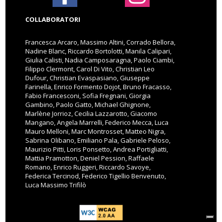
COLLABORATORI
Francesca Arcaro, Massimo Altini, Corrado Bellora,
Nadine Blanc, Riccardo Bortolotti, Manila Calipari,
Giulia Calisti, Nadia Camposaragna, Paolo Ciambi,
Filippo Clermont, Carol Di Vito, Christian Leo
Dufour, Christian Evaspasiano, Giuseppe
Farinella, Enrico Formento Dojot, Bruno Fracasso,
Fabio Francesconi, Sofia Fregnani, Giorgia
Gambino, Paolo Gatto, Michael Ghignone,
Marlène Jorrioz, Cecilia Lazzarotto, Giacomo
Mangano, Angela Marrelli, Federico Mecca, Luca
Mauro Melloni, Marc Montrosset, Matteo Nigra,
Sabrina Olibano, Emiliano Pala, Gabriele Peloso,
Maurizio Pitti, Loris Ponsetto, Andrea Portigliatti,
Mattia Pramotton, Deniel Pession, Raffaele
Romano, Enrico Ruggeri, Riccardo Savoye,
Federica Tercinod, Federico Tigellio Benvenuto,
Luca Massimo Trifilò