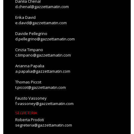
Danila Chenal
d.chenal@gazzettamatin.com
Erika David
e.david@gazzettamatin.com
Davide Pellegrino
d.pellegrino@gazzettamatin.com
Cinzia Timpano
c.timpano@gazzettamatin.com
Arianna Papalia
a.papalia@gazzettamatin.com
Thomas Piccot
t.piccot@gazzettamatin.com
Fausto Vassoney
f.vassoney@gazzettamatin.com
SEGRETERIA
Roberta Prodoti
segreteria@gazzettamatin.com