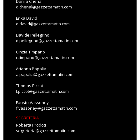
Danila Chenal
d.chenal@gazzettamatin.com
Erika David
e.david@gazzettamatin.com
Davide Pellegrino
d.pellegrino@gazzettamatin.com
Cinzia Timpano
c.timpano@gazzettamatin.com
Arianna Papalia
a.papalia@gazzettamatin.com
Thomas Piccot
t.piccot@gazzettamatin.com
Fausto Vassoney
f.vassoney@gazzettamatin.com
SEGRETERIA
Roberta Prodoti
segreteria@gazzettamatin.com