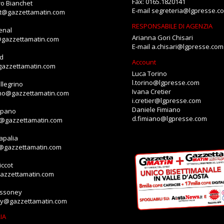
Fax: 0165.1820141
o Bianchet
E-mail
segreteria@lgpresse.c
et@gazzettamatin.com
RESPONSABILE DI AGENZIA
enal
Arianna Gori Chisari
@gazzettamatin.com
E-mail
a.chisari@lgpresse.com
id
Account
gazzettamatin.com
Luca Torino
l.torino@lgpresse.com
llegrino
Ivana Cretier
ino@gazzettamatin.com
i.cretier@lgpresse.com
Daniele Fimiano
mpano
d.fimiano@lgpresse.com
o@gazzettamatin.com
apalia
a@gazzettamatin.com
ccot
gazzettamatin.com
assoney
ey@gazzettamatin.com
IA