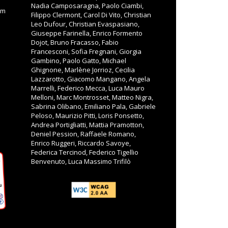
Nadia Camposaragna, Paolo Ciambi,
om
Filippo Clermont, Carol Di Vito, Christian
Leo Dufour, Christian Evaspasiano,
Giuseppe Farinella, Enrico Formento
Dojot, Bruno Fracasso, Fabio
Francesconi, Sofia Fregnani, Giorgia
Gambino, Paolo Gatto, Michael
Ghignone, Marlène Jorrioz, Cecilia
Lazzarotto, Giacomo Mangano, Angela
Marrelli, Federico Mecca, Luca Mauro
Melloni, Marc Montrosset, Matteo Nigra,
Sabrina Olibano, Emiliano Pala, Gabriele
Peloso, Maurizio Pitti, Loris Ponsetto,
Andrea Portigliatti, Mattia Pramotton,
Deniel Pession, Raffaele Romano,
Enrico Ruggeri, Riccardo Savoye,
Federica Tercinod, Federico Tigellio
Benvenuto, Luca Massimo Trifilò