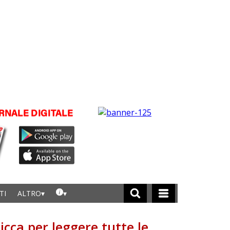
TI
ALTRO
licca per leggere tutte le