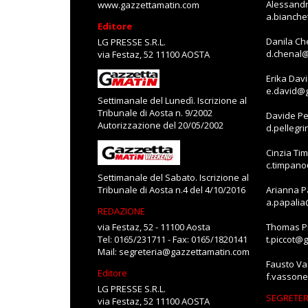
Alessandr
www.gazzettamatin.com
a.bianch
Editore
Danila Ch
LG PRESSE S.R.L.
d.chenal
via Festaz, 52 11100 AOSTA
Erika Dav
e.david@
Settimanale del Lunedì. Iscrizione al
Tribunale di Aosta n. 9/2002
Davide Pe
Autorizzazione del 20/05/2002
d.pellegr
Cinzia Ti
c.timpan
Settimanale del Sabato. Iscrizione al
Tribunale di Aosta n.4 del 4/10/2016
Arianna P
a.papali
REDAZIONE
via Festaz, 52 - 11100 Aosta
Thomas Pi
Tel: 0165/231711 - Fax: 0165/1820141
t.piccot@
Mail:
segreteria@gazzettamatin.com
Fausto V
Editore
f.vasson
LG PRESSE S.R.L.
SEGRETER
via Festaz, 52 11100 AOSTA