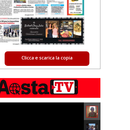
Clicca e scarica la copia