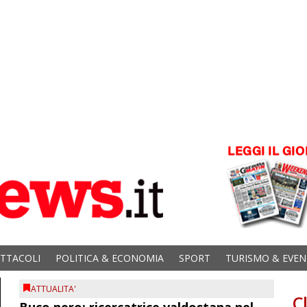
ETTACOLI
POLITICA & ECONOMIA
SPORT
TURISMO & EVEN
ATTUALITA'
C