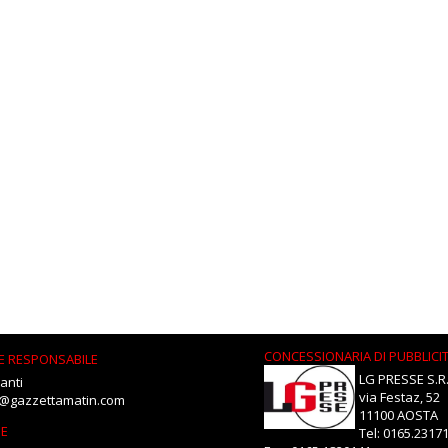
CONCESSIONARIA DI PUBBLICI
E RESPONSABILE
LG PRESSE S.R.
anti
via Festaz, 52
i@gazzettamatin.com
11100 AOSTA
NE
Tel: 0165.2317