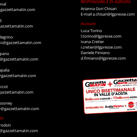
RESPONSABILE DI AGENZIA
enal
Arianna Gori Chisari
gazzettamatin.com
E-mail
a.chisari@lgpresse.com
d
Account
azzettamatin.com
Luca Torino
l.torino@lgpresse.com
legrino
Ivana Cretier
ino@gazzettamatin.com
i.cretier@lgpresse.com
Daniele Fimiano
mpano
d.fimiano@lgpresse.com
o@gazzettamatin.com
apalia
@gazzettamatin.com
ccot
gazzettamatin.com
ssoney
y@gazzettamatin.com
IA
rodoti
a@gazzettamatin.com