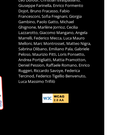
Leo Dufour, Christian Evaspasiano,
Giuseppe Farinella, Enrico Formento
Dojot, Bruno Fracasso, Fabio
Francesconi, Sofia Fregnani, Giorgia
Gambino, Paolo Gatto, Michael
Ghignone, Marlène Jorrioz, Cecilia
Lazzarotto, Giacomo Mangano, Angela
Marrelli, Federico Mecca, Luca Mauro
Melloni, Marc Montrosset, Matteo Nigra,
Sabrina Olibano, Emiliano Pala, Gabriele
Peloso, Maurizio Pitti, Loris Ponsetto,
Andrea Portigliatti, Mattia Pramotton,
Deniel Pession, Raffaele Romano, Enrico
Ruggeri, Riccardo Savoye, Federica
Tercinod, Federico Tigellio Benvenuto,
Luca Massimo Trifilò