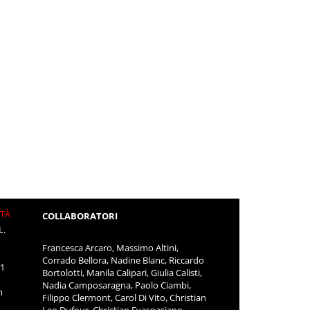
ITÀ
COLLABORATORI
L.
Francesca Arcaro, Massimo Altini,
Corrado Bellora, Nadine Blanc, Riccardo
11
Bortolotti, Manila Calipari, Giulia Calisti,
Nadia Camposaragna, Paolo Ciambi,
m
Filippo Clermont, Carol Di Vito, Christian