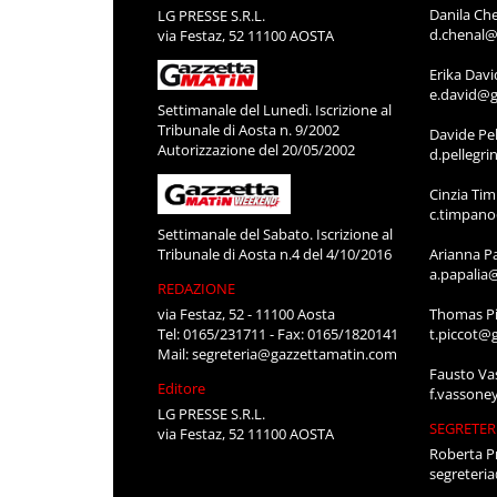
Danila Ch
LG PRESSE S.R.L.
d.chenal@
via Festaz, 52 11100 AOSTA
Erika Davi
e.david@g
Settimanale del Lunedì. Iscrizione al
Tribunale di Aosta n. 9/2002
Davide Pel
Autorizzazione del 20/05/2002
d.pellegr
Cinzia Ti
c.timpan
Settimanale del Sabato. Iscrizione al
Tribunale di Aosta n.4 del 4/10/2016
Arianna P
a.papalia
REDAZIONE
via Festaz, 52 - 11100 Aosta
Thomas Pi
Tel: 0165/231711 - Fax: 0165/1820141
t.piccot@
Mail:
segreteria@gazzettamatin.com
Fausto Va
Editore
f.vassone
LG PRESSE S.R.L.
SEGRETER
via Festaz, 52 11100 AOSTA
Roberta P
segreteri