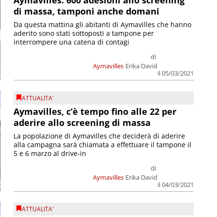
Aymavilles: 600 adesioni allo screening
di massa, tamponi anche domani
Da questa mattina gli abitanti di Aymavilles che hanno
aderito sono stati sottoposti a tampone per
interrompere una catena di contagi
di
Aymavilles
Erika David
il 05/03/2021
ATTUALITA'
Aymavilles, c’è tempo fino alle 22 per
aderire allo screening di massa
La popolazione di Aymavilles che deciderà di aderire
alla campagna sarà chiamata a effettuare il tampone il
5 e 6 marzo al drive-in
di
Aymavilles
Erika David
il 04/03/2021
ATTUALITA'