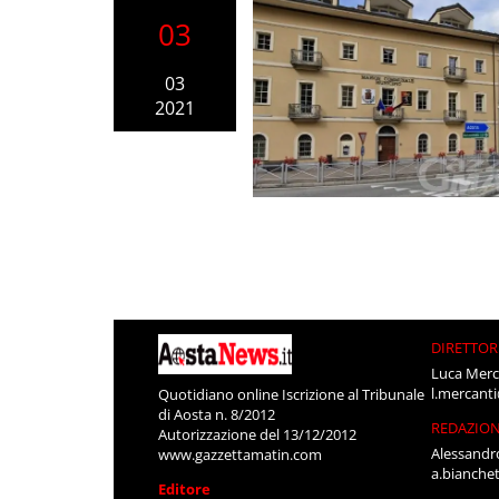
03
03
2021
DIRETTOR
Luca Merc
l.mercant
Quotidiano online Iscrizione al Tribunale
di Aosta n. 8/2012
REDAZIO
Autorizzazione del 13/12/2012
Alessandr
www.gazzettamatin.com
a.bianche
Editore