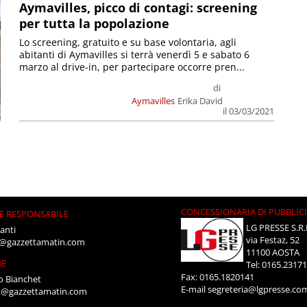
Aymavilles, picco di contagi: screening
per tutta la popolazione
Lo screening, gratuito e su base volontaria, agli
abitanti di Aymavilles si terrà venerdì 5 e sabato 6
marzo al drive-in, per partecipare occorre pren...
di
Aymavilles
Erika David
il 03/03/2021
CONCESSIONARIA DI PUBBLIC
E RESPONSABILE
LG PRESSE S.R.
anti
via Festaz, 52
i@gazzettamatin.com
11100 AOSTA
NE
Tel: 0165.2317
Fax: 0165.1820141
o Bianchet
E-mail
segreteria@lgpresse.co
t@gazzettamatin.com