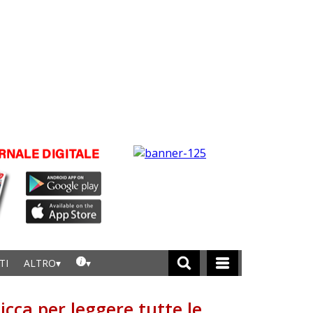
TI
ALTRO
licca per leggere tutte le