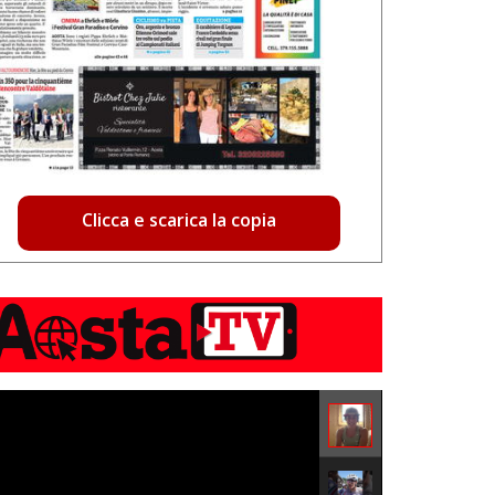
Clicca e scarica la copia