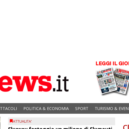
ETTACOLI
POLITICA & ECONOMIA
SPORT
TURISMO & EVEN
ATTUALITA'
C