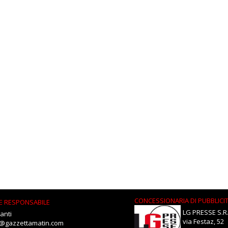
CONCESSIONARIA DI PUBBLICI
E RESPONSABILE
LG PRESSE S.R.
anti
via Festaz, 52
i@gazzettamatin.com