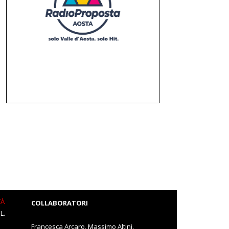
TÀ
COLLABORATORI
L.
Francesca Arcaro, Massimo Altini,