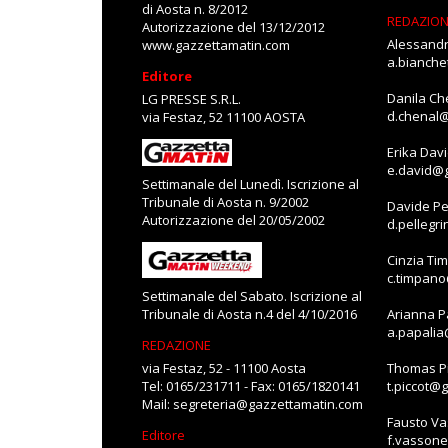
di Aosta n. 8/2012
REDAZIO
Autorizzazione del 13/12/2012
Alessandr
www.gazzettamatin.com
a.bianch
Editore
Danila Ch
LG PRESSE S.R.L.
d.chenal
via Festaz, 52 11100 AOSTA
Erika Dav
e.david@
Settimanale del Lunedì. Iscrizione al
Tribunale di Aosta n. 9/2002
Davide Pe
Autorizzazione del 20/05/2002
d.pellegr
Cinzia Ti
c.timpan
Settimanale del Sabato. Iscrizione al
Tribunale di Aosta n.4 del 4/10/2016
Arianna P
a.papali
REDAZIONE
via Festaz, 52 - 11100 Aosta
Thomas Pi
Tel: 0165/231711 - Fax: 0165/1820141
t.piccot@
Mail:
segreteria@gazzettamatin.com
Fausto V
Editore
f.vasson