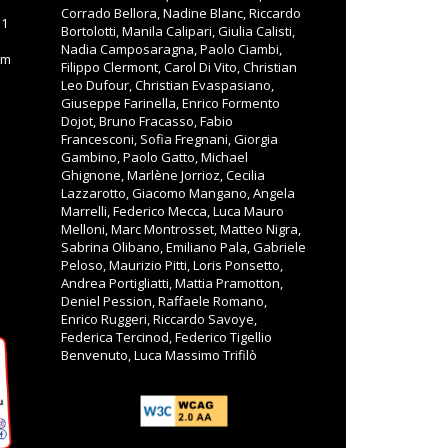
Corrado Bellora, Nadine Blanc, Riccardo
11
Bortolotti, Manila Calipari, Giulia Calisti,
Nadia Camposaragna, Paolo Ciambi,
om
Filippo Clermont, Carol Di Vito, Christian
Leo Dufour, Christian Evaspasiano,
Giuseppe Farinella, Enrico Formento
Dojot, Bruno Fracasso, Fabio
Francesconi, Sofia Fregnani, Giorgia
Gambino, Paolo Gatto, Michael
Ghignone, Marlène Jorrioz, Cecilia
Lazzarotto, Giacomo Mangano, Angela
Marrelli, Federico Mecca, Luca Mauro
Melloni, Marc Montrosset, Matteo Nigra,
Sabrina Olibano, Emiliano Pala, Gabriele
Peloso, Maurizio Pitti, Loris Ponsetto,
Andrea Portigliatti, Mattia Pramotton,
Deniel Pession, Raffaele Romano,
Enrico Ruggeri, Riccardo Savoye,
Federica Tercinod, Federico Tigellio
Benvenuto, Luca Massimo Trifilò