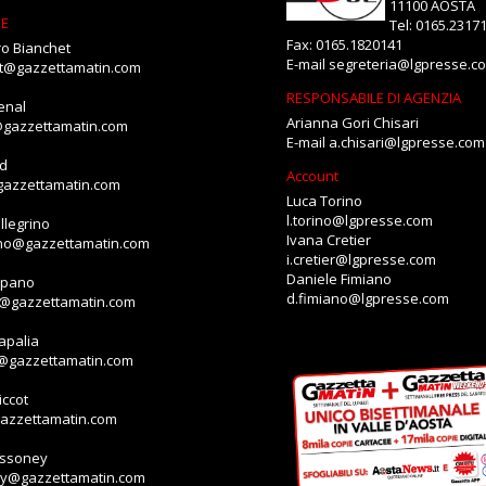
11100 AOSTA
NE
Tel: 0165.2317
Fax: 0165.1820141
o Bianchet
E-mail
segreteria@lgpresse.c
et@gazzettamatin.com
RESPONSABILE DI AGENZIA
enal
Arianna Gori Chisari
@gazzettamatin.com
E-mail
a.chisari@lgpresse.com
id
Account
gazzettamatin.com
Luca Torino
l.torino@lgpresse.com
llegrino
Ivana Cretier
ino@gazzettamatin.com
i.cretier@lgpresse.com
Daniele Fimiano
mpano
d.fimiano@lgpresse.com
o@gazzettamatin.com
apalia
a@gazzettamatin.com
ccot
gazzettamatin.com
assoney
ey@gazzettamatin.com