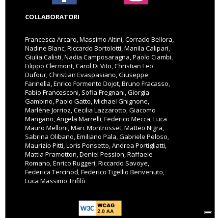
COLLABORATORI
Francesca Arcaro, Massimo Altini, Corrado Bellora,
Nadine Blanc, Riccardo Bortolotti, Manila Calipari,
Giulia Calisti, Nadia Camposaragna, Paolo Ciambi,
Filippo Clermont, Carol Di Vito, Christian Leo
Dufour, Christian Evaspasiano, Giuseppe
Farinella, Enrico Formento Dojot, Bruno Fracasso,
Fabio Francesconi, Sofia Fregnani, Giorgia
Gambino, Paolo Gatto, Michael Ghignone,
Marlène Jorrioz, Cecilia Lazzarotto, Giacomo
Mangano, Angela Marrelli, Federico Mecca, Luca
Mauro Melloni, Marc Montrosset, Matteo Nigra,
Sabrina Olibano, Emiliano Pala, Gabriele Peloso,
Maurizio Pitti, Loris Ponsetto, Andrea Portigliatti,
Mattia Pramotton, Deniel Pession, Raffaele
Romano, Enrico Ruggeri, Riccardo Savoye,
Federica Tercinod, Federico Tigellio Benvenuto,
Luca Massimo Trifilò