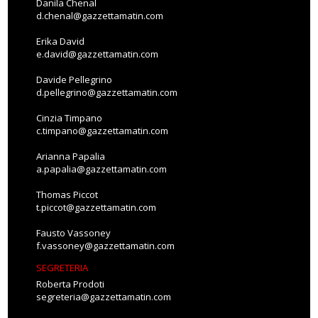
Danila Chenal
d.chenal@gazzettamatin.com
Erika David
e.david@gazzettamatin.com
Davide Pellegrino
d.pellegrino@gazzettamatin.com
Cinzia Timpano
c.timpano@gazzettamatin.com
Arianna Papalia
a.papalia@gazzettamatin.com
Thomas Piccot
t.piccot@gazzettamatin.com
Fausto Vassoney
f.vassoney@gazzettamatin.com
SEGRETERIA
Roberta Prodoti
segreteria@gazzettamatin.com