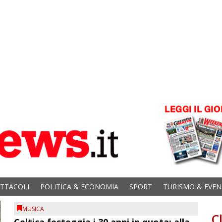
ETTACOLI
POLITICA & ECONOMIA
SPORT
TURISMO & EVEN
MUSICA
C