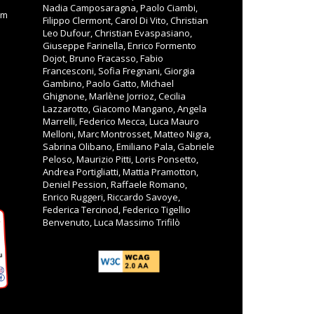
Nadia Camposaragna, Paolo Ciambi,
om
Filippo Clermont, Carol Di Vito, Christian
Leo Dufour, Christian Evaspasiano,
Giuseppe Farinella, Enrico Formento
Dojot, Bruno Fracasso, Fabio
Francesconi, Sofia Fregnani, Giorgia
Gambino, Paolo Gatto, Michael
Ghignone, Marlène Jorrioz, Cecilia
Lazzarotto, Giacomo Mangano, Angela
Marrelli, Federico Mecca, Luca Mauro
Melloni, Marc Montrosset, Matteo Nigra,
Sabrina Olibano, Emiliano Pala, Gabriele
Peloso, Maurizio Pitti, Loris Ponsetto,
Andrea Portigliatti, Mattia Pramotton,
Deniel Pession, Raffaele Romano,
Enrico Ruggeri, Riccardo Savoye,
Federica Tercinod, Federico Tigellio
Benvenuto, Luca Massimo Trifilò