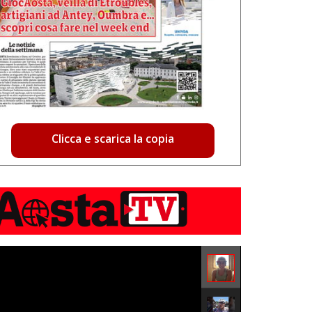
Clicca e scarica la copia