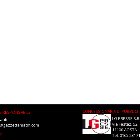
CONCESSIONARIA DI PUBBLICI
E RESPONSABILE
LG PRESSE S.R.
anti
via Festaz, 52
i@gazzettamatin.com
11100 AOSTA
NE
Tel: 0165.2317