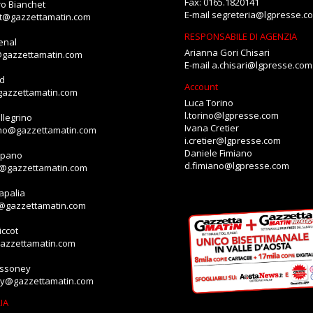
Fax: 0165.1820141
o Bianchet
E-mail
segreteria@lgpresse.c
et@gazzettamatin.com
RESPONSABILE DI AGENZIA
enal
Arianna Gori Chisari
@gazzettamatin.com
E-mail
a.chisari@lgpresse.com
id
Account
gazzettamatin.com
Luca Torino
l.torino@lgpresse.com
llegrino
Ivana Cretier
ino@gazzettamatin.com
i.cretier@lgpresse.com
Daniele Fimiano
mpano
d.fimiano@lgpresse.com
o@gazzettamatin.com
apalia
a@gazzettamatin.com
ccot
gazzettamatin.com
assoney
ey@gazzettamatin.com
IA