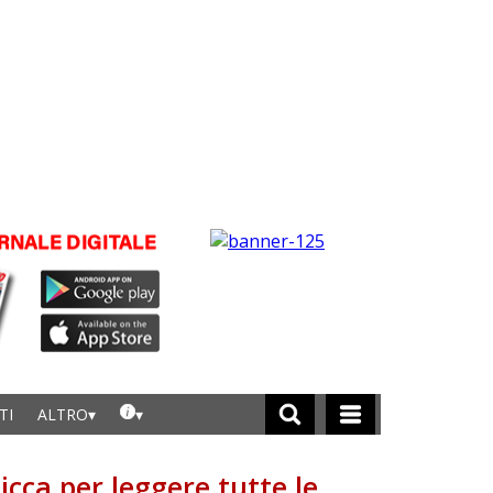
TI
ALTRO
licca per leggere tutte le