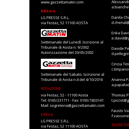
Alessandr
www.gazzettamatin.com
a.bianch
Editore
Danila Ch
LG PRESSE S.R.L.
d.chenal
via Festaz, 52 11100 AOSTA
Erika Dav
e.david@
Settimanale del Lunedì. Iscrizione al
Tribunale di Aosta n. 9/2002
Davide Pe
Autorizzazione del 20/05/2002
d.pellegr
Cinzia Ti
c.timpan
Settimanale del Sabato. Iscrizione al
Tribunale di Aosta n.4 del 4/10/2016
Arianna P
a.papali
REDAZIONE
via Festaz, 52 - 11100 Aosta
Thomas Pi
Tel: 0165/231711 - Fax: 0165/1820141
t.piccot@
Mail:
segreteria@gazzettamatin.com
Fausto V
Editore
f.vasson
LG PRESSE S.R.L.
SEGRETER
via Festaz, 52 11100 AOSTA