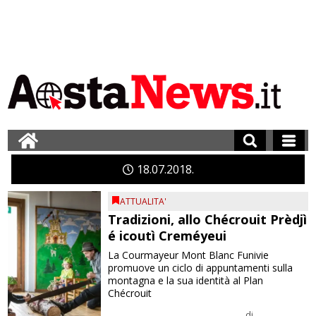
18
07
2018
ATTUALITA'
Tradizioni, allo Chécrouit Prèdjì
é icoutì Creméyeui
La Courmayeur Mont Blanc Funivie
promuove un ciclo di appuntamenti sulla
montagna e la sua identità al Plan
Chécrouit
di