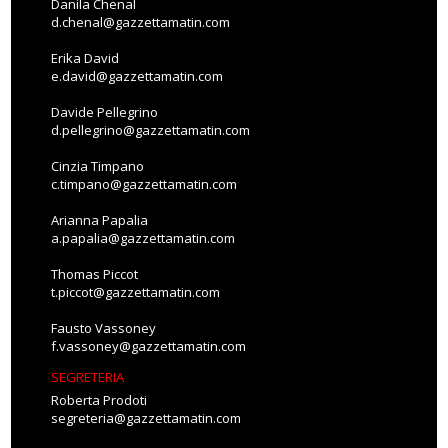
Danila Chenal
d.chenal@gazzettamatin.com
Erika David
e.david@gazzettamatin.com
Davide Pellegrino
d.pellegrino@gazzettamatin.com
Cinzia Timpano
c.timpano@gazzettamatin.com
Arianna Papalia
a.papalia@gazzettamatin.com
Thomas Piccot
t.piccot@gazzettamatin.com
Fausto Vassoney
f.vassoney@gazzettamatin.com
SEGRETERIA
Roberta Prodoti
segreteria@gazzettamatin.com