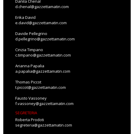
Danila Chenal
d.chenal@gazzettamatin.com
Erika David
e.david@gazzettamatin.com
Davide Pellegrino
d.pellegrino@gazzettamatin.com
Cinzia Timpano
c.timpano@gazzettamatin.com
Arianna Papalia
a.papalia@gazzettamatin.com
Thomas Piccot
t.piccot@gazzettamatin.com
Fausto Vassoney
f.vassoney@gazzettamatin.com
SEGRETERIA
Roberta Prodoti
segreteria@gazzettamatin.com