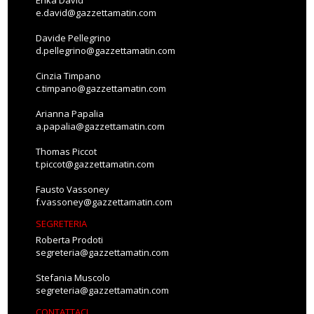
Erika David
e.david@gazzettamatin.com
Davide Pellegrino
d.pellegrino@gazzettamatin.com
Cinzia Timpano
c.timpano@gazzettamatin.com
Arianna Papalia
a.papalia@gazzettamatin.com
Thomas Piccot
t.piccot@gazzettamatin.com
Fausto Vassoney
f.vassoney@gazzettamatin.com
SEGRETERIA
Roberta Prodoti
segreteria@gazzettamatin.com
Stefania Muscolo
segreteria@gazzettamatin.com
CONTATTACI