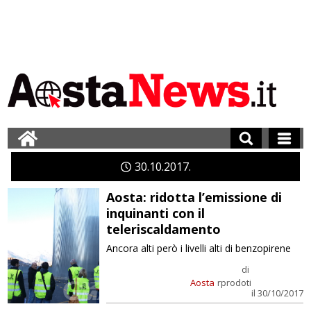
30
10
2017
Aosta: ridotta l’emissione di
inquinanti con il
teleriscaldamento
Ancora alti però i livelli alti di benzopirene
di
Aosta
rprodoti
il 30/10/2017