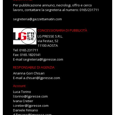
Per pubblicazione annunci, necrologi, offro e cerco
lavoro, contattare la segreteria al numero: 0165/231711
segreteria@gazzettamatin.com
CONCESSIONARIA DI PUBBLICITÀ
LG PRESSE S.R.L.
via Festaz, 52
11100 AOSTA
Tel: 0165.231711
Fax: 0165.1820141
E-mail
segreteria@lgpresse.com
RESPONSABILE DI AGENZIA
Arianna Gori Chisari
E-mail
a.chisari@lgpresse.com
Account
Luca Torino
l.torino@lgpresse.com
Ivana Cretier
i.cretier@lgpresse.com
Daniele Fimiano
d.fimiano@lgpresse.com