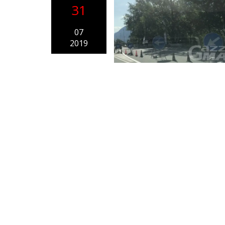
31
07
2019