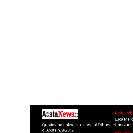
DIRETTOR
Luca Merc
l.mercant
Quotidiano online Iscrizione al Tribunale
di Aosta n. 8/2012