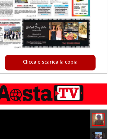
Clicca e scarica la copia