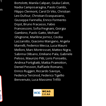
11
Bortolotti, Manila Calipari, Giulia Calisti,
Nadia Camposaragna, Paolo Ciambi,
om
Filippo Clermont, Carol Di Vito, Christian
Leo Dufour, Christian Evaspasiano,
Giuseppe Farinella, Enrico Formento
Dojot, Bruno Fracasso, Fabio
Francesconi, Sofia Fregnani, Giorgia
Gambino, Paolo Gatto, Michael
Ghignone, Marlène Jorrioz, Cecilia
Lazzarotto, Giacomo Mangano, Angela
Marrelli, Federico Mecca, Luca Mauro
Melloni, Marc Montrosset, Matteo Nigra,
Sabrina Olibano, Emiliano Pala, Gabriele
Peloso, Maurizio Pitti, Loris Ponsetto,
Andrea Portigliatti, Mattia Pramotton,
Deniel Pession, Raffaele Romano,
Enrico Ruggeri, Riccardo Savoye,
Federica Tercinod, Federico Tigellio
Benvenuto, Luca Massimo Trifilò