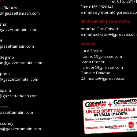
NE
Tel: 0165.2317
Fax: 0165.1820141
o Bianchet
E-mail
segreteria@lgpresse.c
et@gazzettamatin.com
RESPONSABILE DI AGENZIA
enal
Arianna Gori Chisari
@gazzettamatin.com
E-mail
a.chisari@lgpresse.com
id
Account
gazzettamatin.com
Luca Torino
l.torino@lgpresse.com
llegrino
Ivana Cretier
ino@gazzettamatin.com
i.cretier@lgpresse.com
Daniele Fimiano
mpano
d.fimiano@lgpresse.com
o@gazzettamatin.com
apalia
a@gazzettamatin.com
ccot
gazzettamatin.com
assoney
ey@gazzettamatin.com