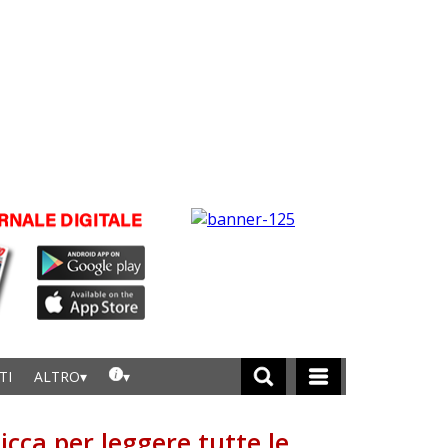
TI
ALTRO
licca per leggere tutte le