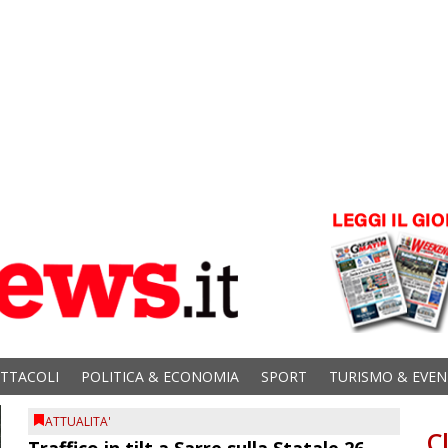
ETTACOLI
POLITICA & ECONOMIA
SPORT
TURISMO & EVEN
ATTUALITA'
C