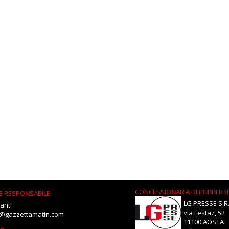
CONCESSIONARIA DI PUBBLICI
E RESPONSABILE
LG PRESSE S.R.
anti
via Festaz, 52
i@gazzettamatin.com
11100 AOSTA