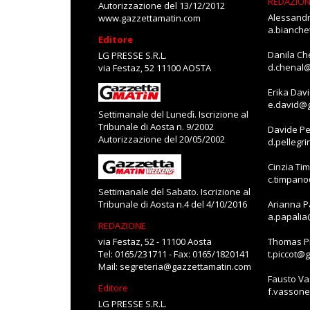
REDAZIO
Autorizzazione del 13/12/2012
Alessandr
www.gazzettamatin.com
a.bianch
Editore
Danila Ch
LG PRESSE S.R.L.
d.chenal
via Festaz, 52 11100 AOSTA
Erika Dav
e.david@
Settimanale del Lunedì. Iscrizione al
Tribunale di Aosta n. 9/2002
Davide Pe
Autorizzazione del 20/05/2002
d.pellegr
Cinzia Ti
c.timpan
Settimanale del Sabato. Iscrizione al
Tribunale di Aosta n.4 del 4/10/2016
Arianna P
a.papali
REDAZIONE
via Festaz, 52 - 11100 Aosta
Thomas Pi
Tel: 0165/231711 - Fax: 0165/1820141
t.piccot@
Mail:
segreteria@gazzettamatin.com
Fausto V
Editore
f.vasson
LG PRESSE S.R.L.