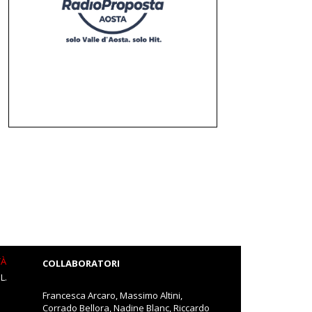
TÀ
COLLABORATORI
L.
Francesca Arcaro, Massimo Altini,
Corrado Bellora, Nadine Blanc, Riccardo