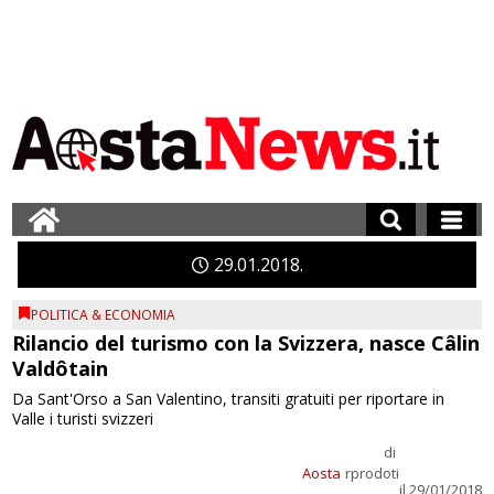
29
01
2018
POLITICA & ECONOMIA
Rilancio del turismo con la Svizzera, nasce Câlin
Valdôtain
Da Sant'Orso a San Valentino, transiti gratuiti per riportare in
Valle i turisti svizzeri
di
Aosta
rprodoti
il 29/01/2018