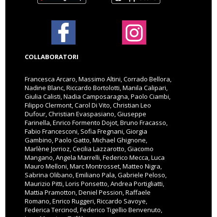
COLLABORATORI
Francesca Arcaro, Massimo Altini, Corrado Bellora,
Nadine Blanc, Riccardo Bortolotti, Manila Calipari,
Giulia Calisti, Nadia Camposaragna, Paolo Ciambi,
Filippo Clermont, Carol Di Vito, Christian Leo
Dufour, Christian Evaspasiano, Giuseppe
Farinella, Enrico Formento Dojot, Bruno Fracasso,
Fabio Francesconi, Sofia Fregnani, Giorgia
Gambino, Paolo Gatto, Michael Ghignone,
Marlène Jorrioz, Cecilia Lazzarotto, Giacomo
Mangano, Angela Marrelli, Federico Mecca, Luca
Mauro Melloni, Marc Montrosset, Matteo Nigra,
Sabrina Olibano, Emiliano Pala, Gabriele Peloso,
Maurizio Pitti, Loris Ponsetto, Andrea Portigliatti,
Mattia Pramotton, Deniel Pession, Raffaele
Romano, Enrico Ruggeri, Riccardo Savoye,
Federica Tercinod, Federico Tigellio Benvenuto,