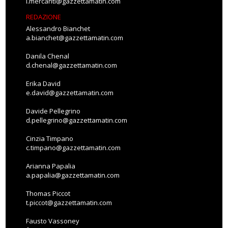
l.mercanti@gazzettamatin.com
REDAZIONE
Alessandro Bianchet
a.bianchet@gazzettamatin.com
Danila Chenal
d.chenal@gazzettamatin.com
Erika David
e.david@gazzettamatin.com
Davide Pellegrino
d.pellegrino@gazzettamatin.com
Cinzia Timpano
c.timpano@gazzettamatin.com
Arianna Papalia
a.papalia@gazzettamatin.com
Thomas Piccot
t.piccot@gazzettamatin.com
Fausto Vassoney