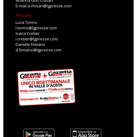
Arianna Gori Chisari
E-mail
a.chisari@lgpresse.com
Account
Luca Torino
l.torino@lgpresse.com
Ivana Cretier
i.cretier@lgpresse.com
Daniele Fimiano
d.fimiano@lgpresse.com