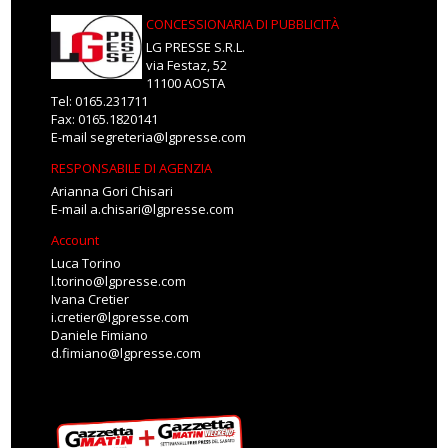
CONCESSIONARIA DI PUBBLICITÀ
LG PRESSE S.R.L.
via Festaz, 52
11100 AOSTA
Tel: 0165.231711
Fax: 0165.1820141
E-mail
segreteria@lgpresse.com
RESPONSABILE DI AGENZIA
Arianna Gori Chisari
E-mail
a.chisari@lgpresse.com
Account
Luca Torino
l.torino@lgpresse.com
Ivana Cretier
i.cretier@lgpresse.com
Daniele Fimiano
d.fimiano@lgpresse.com