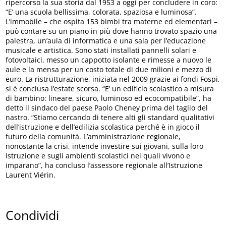
ripercorso la sua storia dal 1953 a oggi per concludere in coro:
“E’ una scuola bellissima, colorata, spaziosa e luminosa”.
L’immobile – che ospita 153 bimbi tra materne ed elementari –
può contare su un piano in più dove hanno trovato spazio una
palestra, un’aula di informatica e una sala per l’educazione
musicale e artistica. Sono stati installati pannel­li solari e
fotovoltaici, messo un cappotto isolante e rimesse a nuovo le
aule e la mensa per un co­sto totale di due milioni e mezzo di
euro. La ristrutturazione, iniziata nel 2009 grazie ai fondi Fospi,
si è conclusa l’estate scorsa. “E’ un edificio scolastico a misura
di bambino: lineare, sicuro, luminoso ed ecocompatibile”, ha
detto il sindaco del paese Paolo Cheney prima del taglio del
nastro. “Stiamo cercando di tenere alti gli standard qualitativi
dell’istruzione e dell’edilizia scolastica perché è in gioco il
futuro della comunità. L’amministrazione regionale,
nonostante la crisi, intende investire sui giovani, sulla loro
istruzione e sugli ambienti scolastici nei quali vivono e
imparano”, ha concluso l’assessore regionale all’Istruzione
Laurent Viérin.
Condividi