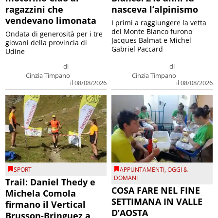
ragazzini che
nasceva l’alpinismo
vendevano limonata
I primi a raggiungere la vetta
del Monte Bianco furono
Ondata di generosità per i tre
Jacques Balmat e Michel
giovani della provincia di
Gabriel Paccard
Udine
di
di
Cinzia Timpano
Cinzia Timpano
il 08/08/2026
il 08/08/2026
SPORT
APPUNTAMENTI
,
OGGI &
DOMANI
Trail: Daniel Thedy e
COSA FARE NEL FINE
Michela Comola
SETTIMANA IN VALLE
firmano il Vertical
D’AOSTA
Brusson-Bringuez a