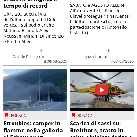
tempo di record
SABATO 8 AGOSTO ALLEIN –
All’area verde Le Plan-de-
Oltre 200 atleti al via
Clavel prosegue “ItinerDante”,
dell'ultima tappa del Défì
le letture dantesche, con la
Vertical, sul podio anche
partecipazione di Antonello
Mathieu Brunod, Alex
Pistritto (...
Noussan, Miriam Di Vincenzo
e Kaitlin Allen
di
di
Davide Pellegrino
gazzettamatin
il 08/08/2026
il 07/08/2026
CRONACA
CRONACA
Etroubles: camper in
Scarica di sassi sul
fiamme nella galleria
Breithorn, tratto in