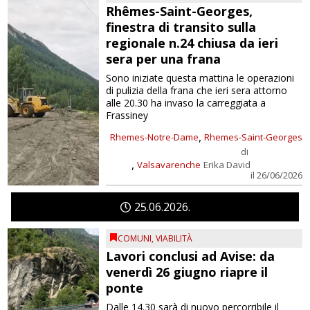
Rhêmes-Saint-Georges,
finestra di transito sulla
regionale n.24 chiusa da ieri
sera per una frana
Sono iniziate questa mattina le operazioni
di pulizia della frana che ieri sera attorno
alle 20.30 ha invaso la carreggiata a
Frassiney
,
Rhemes-Notre-Dame
Rhemes-Saint-Georges
di
,
Valsavarenche
Erika David
il 26/06/2026
25
06
2026
COMUNI
,
VIABILITÀ
Lavori conclusi ad Avise: da
venerdì 26 giugno riapre il
ponte
Dalle 14.30 sarà di nuovo percorribile il