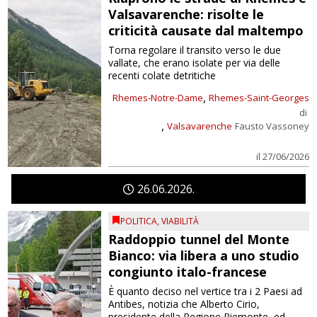
Valsavarenche: risolte le
criticità causate dal maltempo
Torna regolare il transito verso le due
vallate, che erano isolate per via delle
recenti colate detritiche
,
Rhemes-Notre-Dame
Rhemes-Saint-Georges
di
,
Valsavarenche
Fausto Vassoney
il 27/06/2026
26
06
2026
POLITICA
,
VIABILITÀ
Raddoppio tunnel del Monte
Bianco: via libera a uno studio
congiunto italo-francese
È quanto deciso nel vertice tra i 2 Paesi ad
Antibes, notizia che Alberto Cirio,
presidente della Regione Piemonte, ed