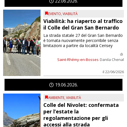
22
06
2026
EVENTO
,
VIABILITÀ
Viabilità: ha riaperto al traffico
il Colle del Gran San Bernardo
La strada statale 27 del Gran San Bernardo
è tornata nuovamente percorribile senza
limitazioni a partire da località Cerisey
di
Saint-Rhémy-en-Bosses
Danila Chenal
il 22/06/2026
19
06
2026
AMBIENTE
,
VIABILITÀ
Colle del Nivolet: confermata
per l’estate la
regolamentazione per gli
accessi alla strada