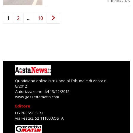
il 18/06/2026
1
2
…
10
Quotidiano online Iscrizione al Tribunale di Aosta n.
8/2012
Autorizzazione del 13/12/2012
www.gazzettamatin.com
Editore
LG PRESSE S.R.L.
via Festaz, 52 11100 AOSTA