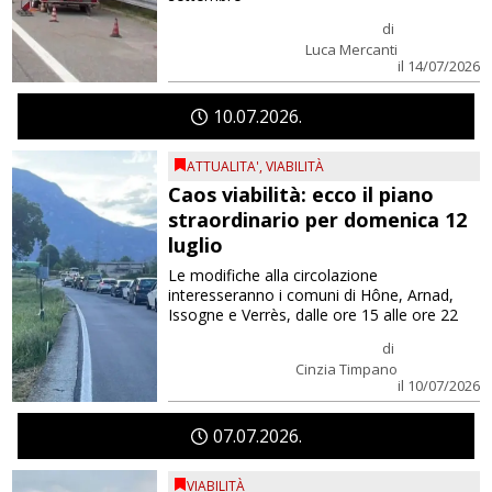
di
Luca Mercanti
il 14/07/2026
10
07
2026
ATTUALITA'
,
VIABILITÀ
Caos viabilità: ecco il piano
straordinario per domenica 12
luglio
Le modifiche alla circolazione
interesseranno i comuni di Hône, Arnad,
Issogne e Verrès, dalle ore 15 alle ore 22
di
Cinzia Timpano
il 10/07/2026
07
07
2026
VIABILITÀ