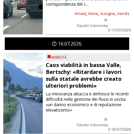
corrispondenza del c...
,
,
,
Arnad
Hone
Issogne
Verrès
di
Fausto Vassoney
il 17/07/2026
16
07
2026
VIABILITÀ
Caos viabilità in bassa Valle,
Bertschy: «Ritardare i lavori
sulla statale avrebbe creato
ulteriori problemi»
La minoranza attacca e definisce le recenti
difficoltà nella gestione dei flussi in uscita
«un danno economico e di reputazione
elevatissimo»
di
Fausto Vassoney
il 16/07/2026