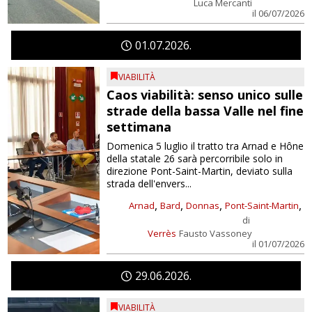
Luca Mercanti
il 06/07/2026
01
07
2026
VIABILITÀ
Caos viabilità: senso unico sulle
strade della bassa Valle nel fine
settimana
Domenica 5 luglio il tratto tra Arnad e Hône
della statale 26 sarà percorribile solo in
direzione Pont-Saint-Martin, deviato sulla
strada dell'envers...
,
,
,
,
Arnad
Bard
Donnas
Pont-Saint-Martin
di
Verrès
Fausto Vassoney
il 01/07/2026
29
06
2026
VIABILITÀ