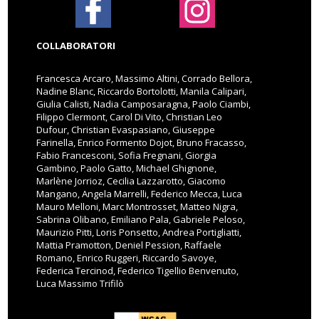
COLLABORATORI
Francesca Arcaro, Massimo Altini, Corrado Bellora,
Nadine Blanc, Riccardo Bortolotti, Manila Calipari,
Giulia Calisti, Nadia Camposaragna, Paolo Ciambi,
Filippo Clermont, Carol Di Vito, Christian Leo
Dufour, Christian Evaspasiano, Giuseppe
Farinella, Enrico Formento Dojot, Bruno Fracasso,
Fabio Francesconi, Sofia Fregnani, Giorgia
Gambino, Paolo Gatto, Michael Ghignone,
Marlène Jorrioz, Cecilia Lazzarotto, Giacomo
Mangano, Angela Marrelli, Federico Mecca, Luca
Mauro Melloni, Marc Montrosset, Matteo Nigra,
Sabrina Olibano, Emiliano Pala, Gabriele Peloso,
Maurizio Pitti, Loris Ponsetto, Andrea Portigliatti,
Mattia Pramotton, Deniel Pession, Raffaele
Romano, Enrico Ruggeri, Riccardo Savoye,
Federica Tercinod, Federico Tigellio Benvenuto,
Luca Massimo Trifilò