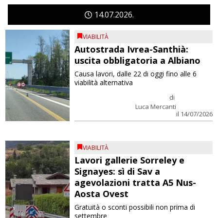
14
07
2026
VIABILITÀ
Autostrada Ivrea-Santhià:
uscita obbligatoria a Albiano
Causa lavori, dalle 22 di oggi fino alle 6
viabilità alternativa
di
Luca Mercanti
il 14/07/2026
VIABILITÀ
Lavori gallerie Sorreley e
Signayes: sì di Sav a
agevolazioni tratta A5 Nus-
Aosta Ovest
Gratuità o sconti possibili non prima di
settembre