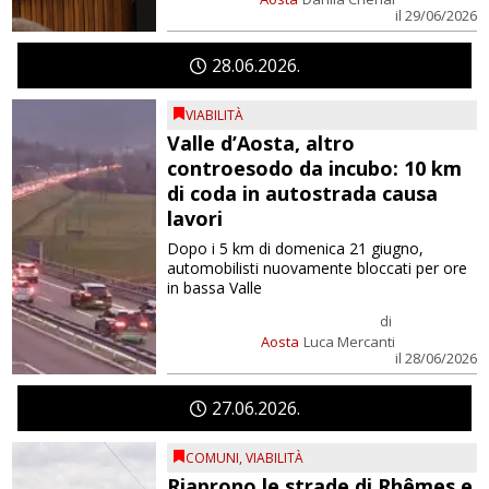
il 29/06/2026
28
06
2026
VIABILITÀ
Valle d’Aosta, altro
controesodo da incubo: 10 km
di coda in autostrada causa
lavori
Dopo i 5 km di domenica 21 giugno,
automobilisti nuovamente bloccati per ore
in bassa Valle
di
Aosta
Luca Mercanti
il 28/06/2026
27
06
2026
COMUNI
,
VIABILITÀ
Riaprono le strade di Rhêmes e