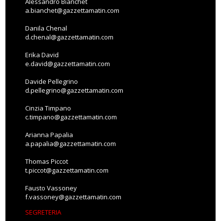
Alessandro Bianchet
a.bianchet@gazzettamatin.com
Danila Chenal
d.chenal@gazzettamatin.com
Erika David
e.david@gazzettamatin.com
Davide Pellegrino
d.pellegrino@gazzettamatin.com
Cinzia Timpano
c.timpano@gazzettamatin.com
Arianna Papalia
a.papalia@gazzettamatin.com
Thomas Piccot
t.piccot@gazzettamatin.com
Fausto Vassoney
f.vassoney@gazzettamatin.com
SEGRETERIA