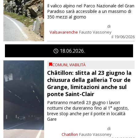
Il valico alpino nel Parco Nazionale del Gran
Paradiso sarà accessibile a un massimo di
350 mezzi al giorno
di
Valsavarenche
Fausto Vassoney
il 19/06/2026
18
06
2026
COMUNI
,
VIABILITÀ
Châtillon: slitta al 23 giugno la
chiusura della galleria Tour de
Grange, limitazioni anche sul
ponte Saint-Clair
Partiranno martedì 23 giugno i lavori
notturni che dureranno fino al 1° agosto,
breve stop anche per il ponte in località
Gare
di
Chatillon
Fausto Vassoney