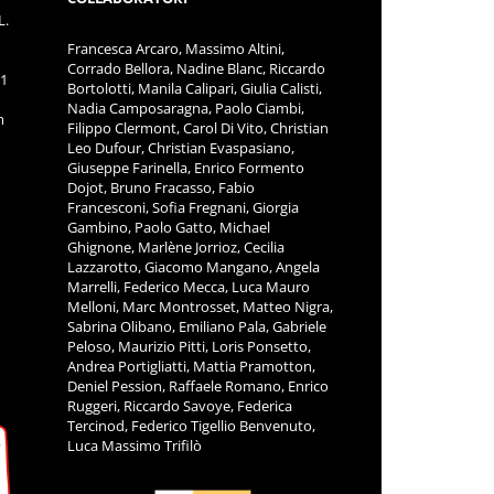
L.
Francesca Arcaro, Massimo Altini,
Corrado Bellora, Nadine Blanc, Riccardo
11
Bortolotti, Manila Calipari, Giulia Calisti,
Nadia Camposaragna, Paolo Ciambi,
m
Filippo Clermont, Carol Di Vito, Christian
Leo Dufour, Christian Evaspasiano,
Giuseppe Farinella, Enrico Formento
Dojot, Bruno Fracasso, Fabio
Francesconi, Sofia Fregnani, Giorgia
Gambino, Paolo Gatto, Michael
Ghignone, Marlène Jorrioz, Cecilia
Lazzarotto, Giacomo Mangano, Angela
Marrelli, Federico Mecca, Luca Mauro
Melloni, Marc Montrosset, Matteo Nigra,
Sabrina Olibano, Emiliano Pala, Gabriele
Peloso, Maurizio Pitti, Loris Ponsetto,
Andrea Portigliatti, Mattia Pramotton,
Deniel Pession, Raffaele Romano, Enrico
Ruggeri, Riccardo Savoye, Federica
Tercinod, Federico Tigellio Benvenuto,
Luca Massimo Trifilò