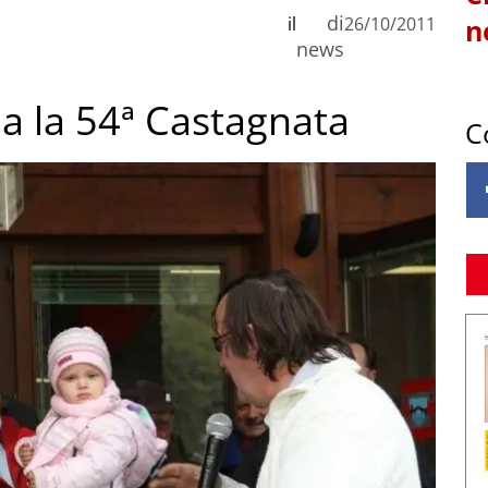
di
il
26/10/2011
n
news
via la 54ª Castagnata
C