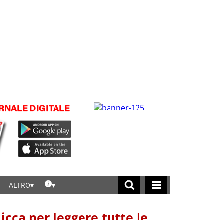
ALTRO
licca per leggere tutte le