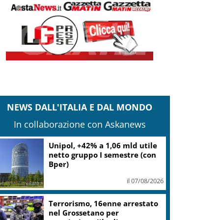
NEWS DALL'ITALIA E DAL MONDO
In collaborazione con Askanews
Mps: utile netto semestre
oltre 1,1 miliardi (+25,3%),
sopra le attese
il 07/08/2026
Musica e arte contemporanea,
Lerici ha puntato su Giovanni