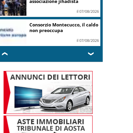
Ozzola
il 07/08/2026
Guggenheim Venezia, dolore
per la scomparsa di Maria Rita
Cerilli
il 07/08/2026
❮
❯