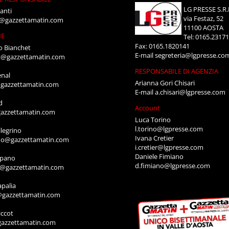
LG PRESSE S.R.
anti
via Festaz, 52
i@gazzettamatin.com
11100 AOSTA
NE
Tel: 0165.2317
Fax: 0165.1820141
o Bianchet
E-mail
segreteria@lgpresse.co
t@gazzettamatin.com
RESPONSABILE DI AGENZIA
enal
Arianna Gori Chisari
gazzettamatin.com
E-mail
a.chisari@lgpresse.com
d
Account
azzettamatin.com
Luca Torino
l.torino@lgpresse.com
legrino
Ivana Cretier
ino@gazzettamatin.com
i.cretier@lgpresse.com
Daniele Fimiano
mpano
d.fimiano@lgpresse.com
o@gazzettamatin.com
apalia
@gazzettamatin.com
ccot
gazzettamatin.com