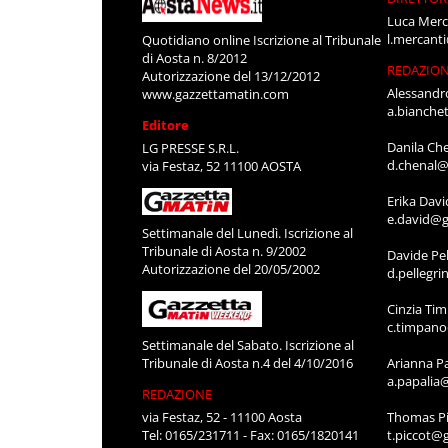
Luca Merc
l.mercant
Quotidiano online Iscrizione al Tribunale
di Aosta n. 8/2012
REDAZIO
Autorizzazione del 13/12/2012
Alessandr
www.gazzettamatin.com
a.bianche
Editore
Danila Ch
LG PRESSE S.R.L.
d.chenal@
via Festaz, 52 11100 AOSTA
Erika Davi
e.david@g
Settimanale del Lunedì. Iscrizione al
Tribunale di Aosta n. 9/2002
Davide Pel
Autorizzazione del 20/05/2002
d.pellegr
Cinzia Ti
c.timpan
Settimanale del Sabato. Iscrizione al
Tribunale di Aosta n.4 del 4/10/2016
Arianna P
a.papalia
REDAZIONE
via Festaz, 52 - 11100 Aosta
Thomas Pi
Tel: 0165/231711 - Fax: 0165/1820141
t.piccot@