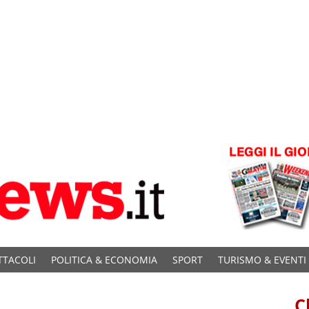
TTACOLI
POLITICA & ECONOMIA
SPORT
TURISMO & EVENTI
C