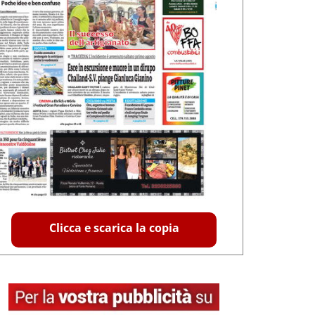
Clicca e scarica la copia