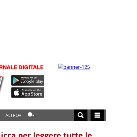
ALTRO
licca per leggere tutte le