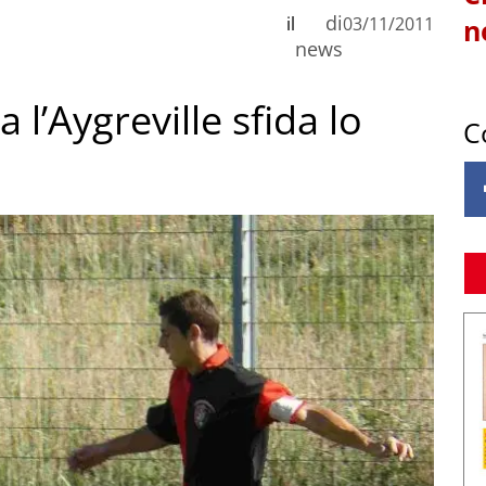
di
il
03/11/2011
n
news
 l’Aygreville sfida lo
C