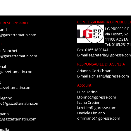
CONCESSIONARIA DI PUBBLIC
E RESPONSABILE
LG PRESSE S.R.
anti
via Festaz, 52
i@gazzettamatin.com
11100 AOSTA
NE
Tel: 0165.2317
Fax: 0165.1820141
o Bianchet
E-mail
segreteria@lgpresse.co
t@gazzettamatin.com
RESPONSABILE DI AGENZIA
enal
Arianna Gori Chisari
gazzettamatin.com
E-mail
a.chisari@lgpresse.com
d
Account
azzettamatin.com
Luca Torino
l.torino@lgpresse.com
legrino
Ivana Cretier
ino@gazzettamatin.com
i.cretier@lgpresse.com
Daniele Fimiano
mpano
d.fimiano@lgpresse.com
o@gazzettamatin.com
apalia