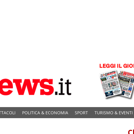
TTACOLI
POLITICA & ECONOMIA
SPORT
TURISMO & EVENTI
C