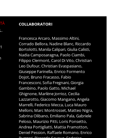
ITÀ
COLLABORATORI
L.
Francesca Arcaro, Massimo Altini,
Corrado Bellora, Nadine Blanc, Riccardo
11
Bortolotti, Manila Calipari, Giulia Calisti,
Nadia Camposaragna, Paolo Ciambi,
m
Filippo Clermont, Carol Di Vito, Christian
Leo Dufour, Christian Evaspasiano,
Giuseppe Farinella, Enrico Formento
Dojot, Bruno Fracasso, Fabio
Francesconi, Sofia Fregnani, Giorgia
Gambino, Paolo Gatto, Michael
Ghignone, Marlène Jorrioz, Cecilia
Lazzarotto, Giacomo Mangano, Angela
Marrelli, Federico Mecca, Luca Mauro
Melloni, Marc Montrosset, Matteo Nigra,
Sabrina Olibano, Emiliano Pala, Gabriele
Peloso, Maurizio Pitti, Loris Ponsetto,
Andrea Portigliatti, Mattia Pramotton,
Deniel Pession, Raffaele Romano, Enrico
Ruggeri, Riccardo Savoye, Federica