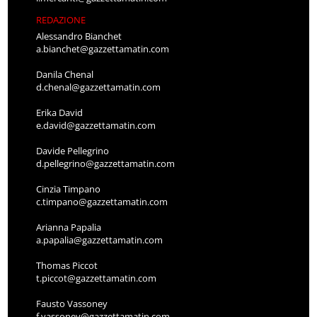
REDAZIONE
Alessandro Bianchet
a.bianchet@gazzettamatin.com
Danila Chenal
d.chenal@gazzettamatin.com
Erika David
e.david@gazzettamatin.com
Davide Pellegrino
d.pellegrino@gazzettamatin.com
Cinzia Timpano
c.timpano@gazzettamatin.com
Arianna Papalia
a.papalia@gazzettamatin.com
Thomas Piccot
t.piccot@gazzettamatin.com
Fausto Vassoney
f.vassoney@gazzettamatin.com