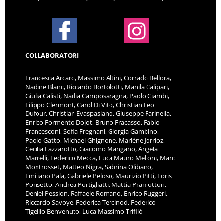
COLLABORATORI
Francesca Arcaro, Massimo Altini, Corrado Bellora,
Nadine Blanc, Riccardo Bortolotti, Manila Calipari,
Giulia Calisti, Nadia Camposaragna, Paolo Ciambi,
Filippo Clermont, Carol Di Vito, Christian Leo
Dufour, Christian Evaspasiano, Giuseppe Farinella,
Enrico Formento Dojot, Bruno Fracasso, Fabio
Francesconi, Sofia Fregnani, Giorgia Gambino,
Paolo Gatto, Michael Ghignone, Marlène Jorrioz,
Cecilia Lazzarotto, Giacomo Mangano, Angela
Marrelli, Federico Mecca, Luca Mauro Melloni, Marc
Montrosset, Matteo Nigra, Sabrina Olibano,
Emiliano Pala, Gabriele Peloso, Maurizio Pitti, Loris
Ponsetto, Andrea Portigliatti, Mattia Pramotton,
Deniel Pession, Raffaele Romano, Enrico Ruggeri,
Riccardo Savoye, Federica Tercinod, Federico
Tigellio Benvenuto, Luca Massimo Trifilò