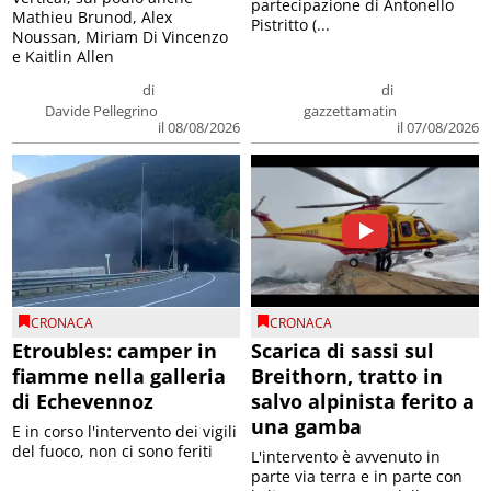
partecipazione di Antonello
Mathieu Brunod, Alex
Pistritto (...
Noussan, Miriam Di Vincenzo
e Kaitlin Allen
di
di
Davide Pellegrino
gazzettamatin
il 08/08/2026
il 07/08/2026
CRONACA
CRONACA
Etroubles: camper in
Scarica di sassi sul
fiamme nella galleria
Breithorn, tratto in
di Echevennoz
salvo alpinista ferito a
una gamba
E in corso l'intervento dei vigili
del fuoco, non ci sono feriti
L'intervento è avvenuto in
parte via terra e in parte con