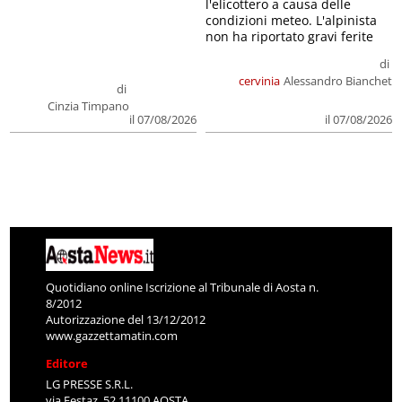
l'elicottero a causa delle
condizioni meteo. L'alpinista
non ha riportato gravi ferite
di
cervinia
Alessandro Bianchet
di
Cinzia Timpano
il 07/08/2026
il 07/08/2026
Quotidiano online Iscrizione al Tribunale di Aosta n.
8/2012
Autorizzazione del 13/12/2012
www.gazzettamatin.com
Editore
LG PRESSE S.R.L.
via Festaz, 52 11100 AOSTA