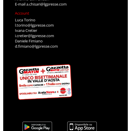
E-mail
a.chisari@lgpresse.com
Account
Luca Torino
l.torino@lgpresse.com
Ivana Cretier
i.cretier@lgpresse.com
Daniele Fimiano
d.fimiano@lgpresse.com