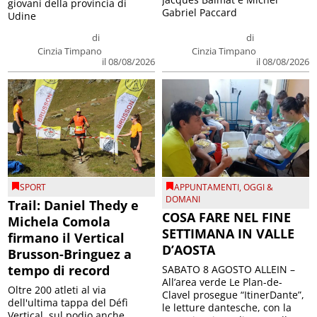
giovani della provincia di
Gabriel Paccard
Udine
di
di
Cinzia Timpano
Cinzia Timpano
il 08/08/2026
il 08/08/2026
SPORT
APPUNTAMENTI
,
OGGI &
DOMANI
Trail: Daniel Thedy e
COSA FARE NEL FINE
Michela Comola
SETTIMANA IN VALLE
firmano il Vertical
D’AOSTA
Brusson-Bringuez a
tempo di record
SABATO 8 AGOSTO ALLEIN –
All’area verde Le Plan-de-
Oltre 200 atleti al via
Clavel prosegue “ItinerDante”,
dell'ultima tappa del Défì
le letture dantesche, con la
Vertical, sul podio anche