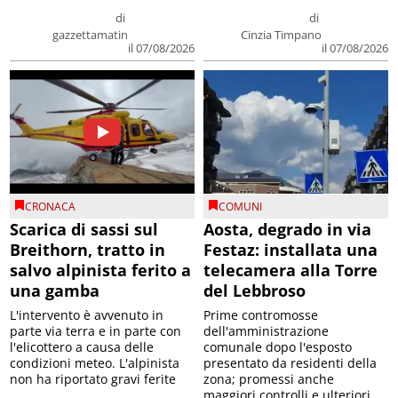
di
di
gazzettamatin
Cinzia Timpano
il 07/08/2026
il 07/08/2026
CRONACA
COMUNI
Scarica di sassi sul
Aosta, degrado in via
Breithorn, tratto in
Festaz: installata una
salvo alpinista ferito a
telecamera alla Torre
una gamba
del Lebbroso
L'intervento è avvenuto in
Prime contromosse
parte via terra e in parte con
dell'amministrazione
l'elicottero a causa delle
comunale dopo l'esposto
condizioni meteo. L'alpinista
presentato da residenti della
non ha riportato gravi ferite
zona; promessi anche
maggiori controlli e ulteriori