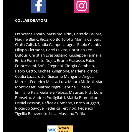
COLLABORATORI
Francesca Arcaro, Massimo Altini, Corrado Bellora,
Nadine Blanc, Riccardo Bortolotti, Manila Calipari,
Giulia Calisti, Nadia Camposaragna, Paolo Ciambi,
Filippo Clermont, Carol Di Vito, Christian Leo
Dufour, Christian Evaspasiano, Giuseppe Farinella,
Enrico Formento Dojot, Bruno Fracasso, Fabio
Francesconi, Sofia Fregnani, Giorgia Gambino,
Paolo Gatto, Michael Ghignone, Marlène Jorrioz,
Cecilia Lazzarotto, Giacomo Mangano, Angela
Marrelli, Federico Mecca, Luca Mauro Melloni, Marc
Montrosset, Matteo Nigra, Sabrina Olibano,
Emiliano Pala, Gabriele Peloso, Maurizio Pitti, Loris
Ponsetto, Andrea Portigliatti, Mattia Pramotton,
Deniel Pession, Raffaele Romano, Enrico Ruggeri,
Riccardo Savoye, Federica Tercinod, Federico
Tigellio Benvenuto, Luca Massimo Trifilò