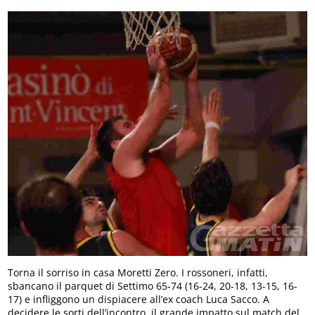
Torna il sorriso in casa Moretti Zero. I rossoneri, infatti,
sbancano il parquet di Settimo 65-74 (16-24, 20-18, 13-15, 16-
17) e infliggono un dispiacere all’ex coach Luca Sacco. A
decidere le sorti dell’incontro, il grande impatto sul match del