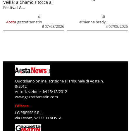
Veillà; a Chamois tocca al
Festival A...
di
di
Aosta
gazzettamatin
ethienne bredy
il 07/08/2026
il 07/08/2026
Quotidiano online Iscrizione al Tribunale di Aosta n.
8/2012
Autorizzazione del 13/12/2012
www.gazzettamatin.com
Editore
LG PRESSE S.R.L.
via Festaz, 52 11100 AOSTA