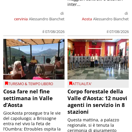
inter...
di
di
cervinia
Alessandro Bianchet
Aosta
Alessandro Bianchet
il 07/08/2026
il 07/08/2026
TURISMO & TEMPO LIBERO
ATTUALITA'
Cosa fare nel fine
Corpo forestale della
settimana in Valle
Valle d’Aosta: 12 nuovi
d’Aosta
agenti in servizio in 8
stazioni
GiocAosta prosegue tra le vie
del capoluogo; a Brissogne
Questa mattina, a palazzo
entra nel vivo la Feta de
regionale, si è tenuta la
l’Oumbra; Etroubles ospita la
cerimonia di giuramento