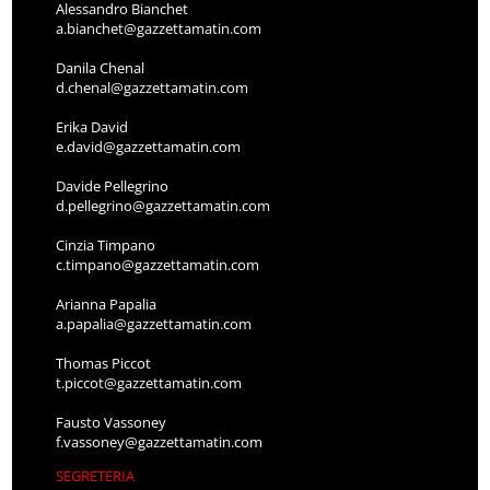
Alessandro Bianchet
a.bianchet@gazzettamatin.com
Danila Chenal
d.chenal@gazzettamatin.com
Erika David
e.david@gazzettamatin.com
Davide Pellegrino
d.pellegrino@gazzettamatin.com
Cinzia Timpano
c.timpano@gazzettamatin.com
Arianna Papalia
a.papalia@gazzettamatin.com
Thomas Piccot
t.piccot@gazzettamatin.com
Fausto Vassoney
f.vassoney@gazzettamatin.com
SEGRETERIA