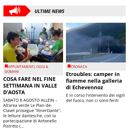
ULTIME NEWS
APPUNTAMENTI
,
OGGI &
CRONACA
DOMANI
Etroubles: camper in
COSA FARE NEL FINE
fiamme nella galleria
SETTIMANA IN VALLE
di Echevennoz
D’AOSTA
E in corso l'intervento dei vigili
SABATO 8 AGOSTO ALLEIN –
del fuoco, non ci sono feriti
All’area verde Le Plan-de-
Clavel prosegue “ItinerDante”,
le letture dantesche, con la
partecipazione di Antonello
Pistritto (...