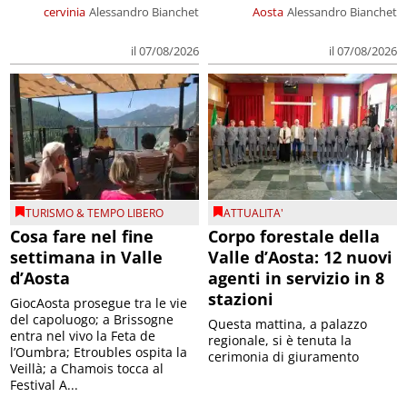
cervinia
Alessandro Bianchet
Aosta
Alessandro Bianchet
il 07/08/2026
il 07/08/2026
TURISMO & TEMPO LIBERO
ATTUALITA'
Cosa fare nel fine
Corpo forestale della
settimana in Valle
Valle d’Aosta: 12 nuovi
d’Aosta
agenti in servizio in 8
stazioni
GiocAosta prosegue tra le vie
del capoluogo; a Brissogne
Questa mattina, a palazzo
entra nel vivo la Feta de
regionale, si è tenuta la
l’Oumbra; Etroubles ospita la
cerimonia di giuramento
Veillà; a Chamois tocca al
Festival A...