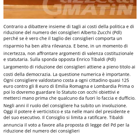
Contrario a dibattere insieme di tagli ai costi della politica e di
riduzione del numero dei consiglieri Alberto Zucchi (Pdl)
perché se è vero che il taglio dei consiglieri comporta un
risparmio ha ben altra rilevanza. E bene, in un momento di
incertezza, non affrontare argomenti di valenza costituzionale
e statutaria. Sulla sponda opposta Enrico Tibaldi (Pdl)
Largomento di riduzione dei consiglieri attiene a pieno titolo ai
costi della democrazia. La questione numerica è importante.
Ogni consigliere valdostano costa a ogni cittadino quasi 125
euro contro gli 8 euro di Emilia Romagna e Lombardia Prima o
poi lo dovremo guardare lo Statuto con occhi obiettivi e
metterci mano prima che qualcuno da fuori lo faccia e dufficio.
Negli anni il ruolo del consigliere ha subito un involuzione.
Oggi il potere è verticistico e sta nelle mani del presidente e
del suo esecutivo. Il Consiglio si limita a ratificare. Tibaldi
annuncia il voto a favore alla proposta di legge del Pd per la
riduzione del numero dei consiglieri