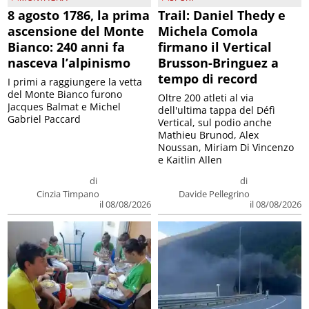
8 agosto 1786, la prima
Trail: Daniel Thedy e
ascensione del Monte
Michela Comola
Bianco: 240 anni fa
firmano il Vertical
nasceva l’alpinismo
Brusson-Bringuez a
tempo di record
I primi a raggiungere la vetta
del Monte Bianco furono
Oltre 200 atleti al via
Jacques Balmat e Michel
dell'ultima tappa del Défì
Gabriel Paccard
Vertical, sul podio anche
Mathieu Brunod, Alex
Noussan, Miriam Di Vincenzo
e Kaitlin Allen
di
di
Cinzia Timpano
Davide Pellegrino
il 08/08/2026
il 08/08/2026