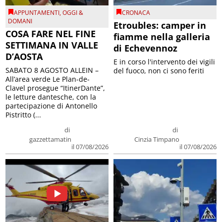
APPUNTAMENTI
,
OGGI &
CRONACA
DOMANI
Etroubles: camper in
COSA FARE NEL FINE
fiamme nella galleria
SETTIMANA IN VALLE
di Echevennoz
D’AOSTA
E in corso l'intervento dei vigili
SABATO 8 AGOSTO ALLEIN –
del fuoco, non ci sono feriti
All’area verde Le Plan-de-
Clavel prosegue “ItinerDante”,
le letture dantesche, con la
partecipazione di Antonello
Pistritto (...
di
di
gazzettamatin
Cinzia Timpano
il 07/08/2026
il 07/08/2026