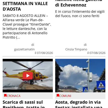
SETTIMANA IN VALLE
di Echevennoz
D’AOSTA
E in corso l'intervento dei vigili
SABATO 8 AGOSTO ALLEIN –
del fuoco, non ci sono feriti
All’area verde Le Plan-de-
Clavel prosegue “ItinerDante”,
le letture dantesche, con la
partecipazione di Antonello
Pistritto (...
di
di
gazzettamatin
Cinzia Timpano
il 07/08/2026
il 07/08/2026
CRONACA
COMUNI
Scarica di sassi sul
Aosta, degrado in via
Breithorn, tratto in
Festaz: installata una