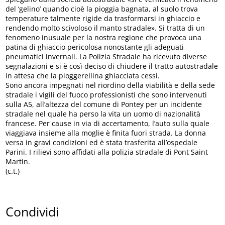
del ‘gelino’ quando cioè la pioggia bagnata, al suolo trova
temperature talmente rigide da trasformarsi in ghiaccio e
rendendo molto scivoloso il manto stradale». Si tratta di un
fenomeno inusuale per la nostra regione che provoca una
patina di ghiaccio pericolosa nonostante gli adeguati
pneumatici invernali. La Polizia Stradale ha ricevuto diverse
segnalazioni e si è così deciso di chiudere il tratto autostradale
in attesa che la pioggerellina ghiacciata cessi.
Sono ancora impegnati nel riordino della viabilità e della sede
stradale i vigili del fuoco professionisti che sono intervenuti
sulla A5, all’altezza del comune di Pontey per un incidente
stradale nel quale ha perso la vita un uomo di nazionalità
francese. Per cause in via di accertamento, l’auto sulla quale
viaggiava insieme alla moglie è finita fuori strada. La donna
versa in gravi condizioni ed è stata trasferita all’ospedale
Parini. I rilievi sono affidati alla polizia stradale di Pont Saint
Martin.
(c.t.)
Condividi