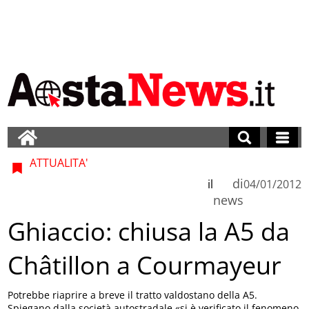
ATTUALITA'
di
il
04/01/2012
news
Ghiaccio: chiusa la A5 da
Châtillon a Courmayeur
Potrebbe riaprire a breve il tratto valdostano della A5.
Spiegano dalla società autostradale «si è verificato il fenomeno