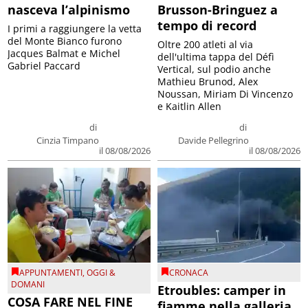
nasceva l’alpinismo
Brusson-Bringuez a
tempo di record
I primi a raggiungere la vetta
del Monte Bianco furono
Oltre 200 atleti al via
Jacques Balmat e Michel
dell'ultima tappa del Défì
Gabriel Paccard
Vertical, sul podio anche
Mathieu Brunod, Alex
Noussan, Miriam Di Vincenzo
e Kaitlin Allen
di
di
Cinzia Timpano
Davide Pellegrino
il 08/08/2026
il 08/08/2026
APPUNTAMENTI
,
OGGI &
CRONACA
DOMANI
Etroubles: camper in
COSA FARE NEL FINE
fiamme nella galleria