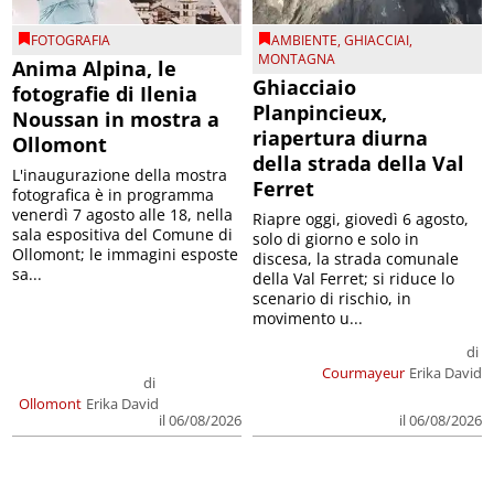
FOTOGRAFIA
AMBIENTE
,
GHIACCIAI
,
MONTAGNA
Anima Alpina, le
Ghiacciaio
fotografie di Ilenia
Planpincieux,
Noussan in mostra a
riapertura diurna
Ollomont
della strada della Val
L'inaugurazione della mostra
Ferret
fotografica è in programma
venerdì 7 agosto alle 18, nella
Riapre oggi, giovedì 6 agosto,
sala espositiva del Comune di
solo di giorno e solo in
Ollomont; le immagini esposte
discesa, la strada comunale
sa...
della Val Ferret; si riduce lo
scenario di rischio, in
movimento u...
di
Courmayeur
Erika David
di
Ollomont
Erika David
il 06/08/2026
il 06/08/2026