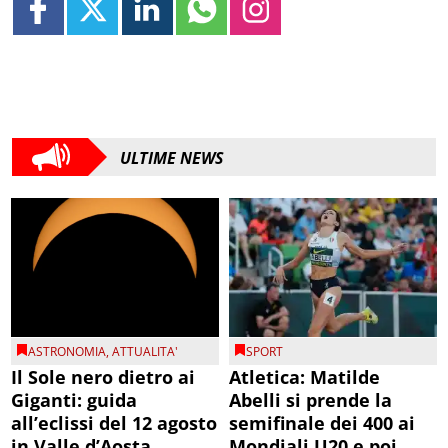
ULTIME NEWS
ASTRONOMIA
,
ATTUALITA'
SPORT
Il Sole nero dietro ai
Atletica: Matilde
Giganti: guida
Abelli si prende la
all’eclissi del 12 agosto
semifinale dei 400 ai
in Valle d’Aosta
Mondiali U20 e poi