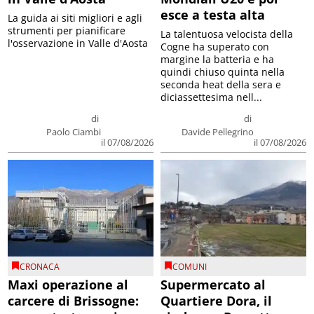
esce a testa alta
La guida ai siti migliori e agli
strumenti per pianificare
La talentuosa velocista della
l'osservazione in Valle d'Aosta
Cogne ha superato con
margine la batteria e ha
quindi chiuso quinta nella
seconda heat della sera e
diciassettesima nell...
di
di
Paolo Ciambi
Davide Pellegrino
il 07/08/2026
il 07/08/2026
CRONACA
COMUNI
Maxi operazione al
Supermercato al
carcere di Brissogne:
Quartiere Dora, il