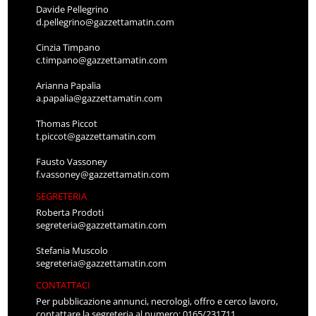
Davide Pellegrino
d.pellegrino@gazzettamatin.com
Cinzia Timpano
c.timpano@gazzettamatin.com
Arianna Papalia
a.papalia@gazzettamatin.com
Thomas Piccot
t.piccot@gazzettamatin.com
Fausto Vassoney
f.vassoney@gazzettamatin.com
SEGRETERIA
Roberta Prodoti
segreteria@gazzettamatin.com
Stefania Muscolo
segreteria@gazzettamatin.com
CONTATTACI
Per pubblicazione annunci, necrologi, offro e cerco lavoro,
contattare la segreteria al numero: 0165/231711